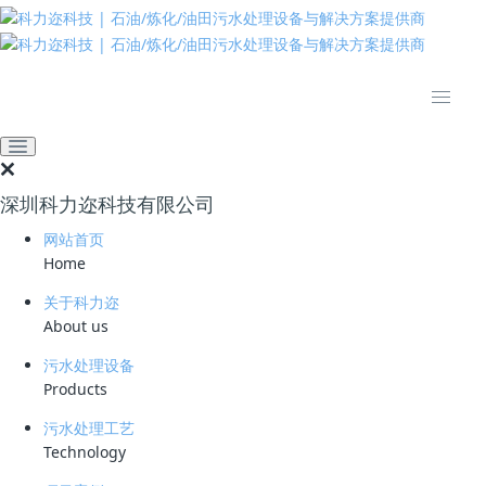
推动绿色发展 建设美丽中国
网站首页
招贤纳士
招贤纳士
工艺工程师
深圳科力迩科技有限公司
发布日期：
2022-04-12 00:00:00
网站首页
招聘人数：
不限
Home
工资待遇：
0.8-1.5万/月
工作地点：
深圳-龙岗
关于科力迩
岗位信息
About us
职位信息
污水处理设备
Products
1、简单工艺计算、设备选型，绘制PDF、P&ID图等；
污水处理工艺
2、与配管专业配合进行设备布置和选型，编制工艺设备表；
Technology
3、负责向电气、仪表专业提条件图，控制方案等；