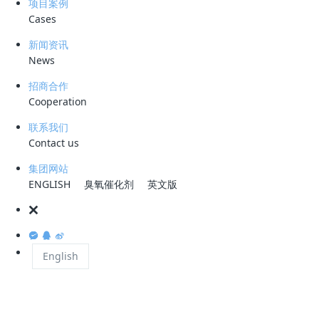
项目案例
4、污水处理工艺方案设计，现场工艺调试、技术手册编制等
Cases
新闻资讯
任职要求：
News
1、化学工程与工艺、过程装备与控制工程，环境工程等相关
招商合作
专业大学本科及以上学历；
Cooperation
2、从事工艺设计1年以上，30岁以下，对油田、炼化等污水处
联系我们
理工艺熟悉者优先；
Contact us
3、上进心强，沟通协调能力佳，具有较好得团队精神，可适
集团网站
应短期出差
ENGLISH
臭氧催化剂
英文版
薪资福利：
1、待遇：具有行业竞争力工资+高激励（各类奖金+分红）+社保（入职
购买）+定期团建
English
2、弹性上班制：8:30~9:00，双休 法定节假日；
3、丰富多彩企业文化活动：年度旅游、下午茶、生日会、户外活动、定
期团队拓展活动；