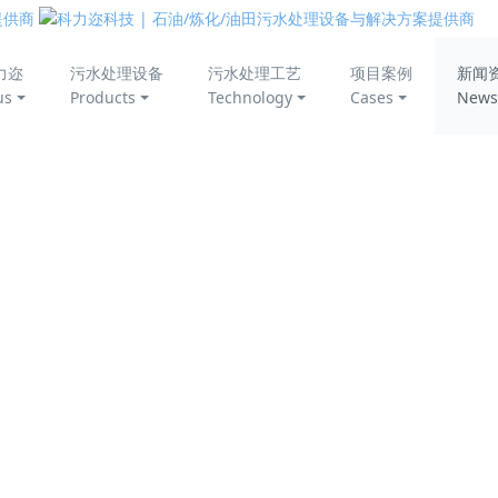
美丽中国
力迩
污水处理设备
污水处理工艺
项目案例
新闻
us
Products
Technology
Cases
News
中的应用
水处理发展的需要，很多乳化严重的含油废水也需要破乳净化处
乳，且破乳时间较长，但污水处理过程一般处于常温处理，需要快
，需要开发常温快速反相破乳剂，以适用于污水处理的需要。
以快速进行油水分离，出水清澈达标。