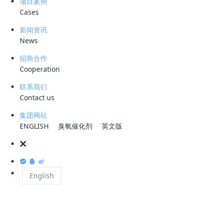
项目案例
1、油水分离速度快，2分钟实现分离。
Cases
2、不含金属离子，避免二次污染。
新闻资讯
News
3、絮凝物大幅减少，降低后续污泥处理量。
招商合作
4、低温可以正常使用。
Cooperation
联系我们
三、作用原理：
Contact us
该产品为高密度正电荷纳米微球，粒径在80
集团网站
乳能力，对去除水中含油的性能较好，纳米微球的
ENGLISH
臭氧催化剂
英文版
效果，本品可作为高难度含油污水反相破乳剂和絮
四、应用范围：
English
能有效破除水包油型乳化液，缩短油水分离时
烯烃厂、炼油厂、钢铁厂和发电厂等含油污水处理
五、指标：