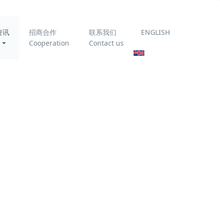
资讯
招商合作
联系我们
ENGLISH
Cooperation
Contact us
理，传统
速破乳，
为你推荐
深耕技术，精进
赋能｜科力迩开
展产品技术专项
内部培训
物联网在以CDFU
为核心的油田采
出水撬装处理设