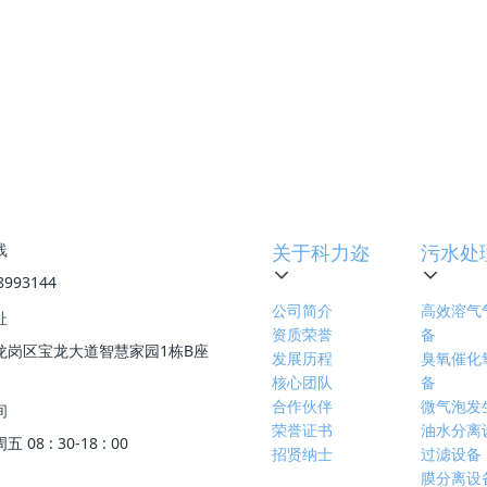
下一篇
:
污水变废为宝 湖南首个再生水综合利用项目投
线
关于科力迩
污水处
8993144
公司简介
高效溶气
址
资质荣誉
备
龙岗区宝龙大道智慧家园1栋B座
发展历程
臭氧催化
核心团队
备
合作伙伴
微气泡发
间
荣誉证书
油水分离
08 : 30-18 : 00
招贤纳士
过滤设备
膜分离设