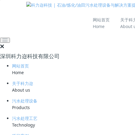
推动绿色发展 建设
网站首页
关于科
Home
About 
网站首页
新闻资讯
业界资讯
破乳剂在含油污水处理
2018-05-23 17:39:12
clear
1075
深圳科力迩科技有限公司
破乳剂本来是用于原油中油水的分离，随着污
网站首页
的原油破乳剂一般需要温度（50度左右）进行破
Home
因此传统的破乳剂很难适用于目前的含油废水处理
关于科力迩
About us
污水处理设备
一、简介
Products
本品特别针对于乳化状态的含油废水处理，可
污水处理工艺
Technology
二、优点：