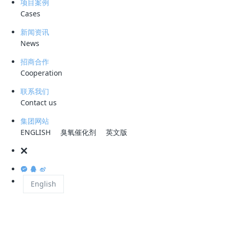
项目案例
Cases
新闻资讯
News
招商合作
Cooperation
联系我们
Contact us
相关新闻推荐
集团网站
ENGLISH
臭氧催化剂
英文版
Company News — 近期科力迩动态
2026 年
情系颐养之家，科力迩科技以赤诚初心护航幸福夕阳红
›
05-21
English
情系桑梓心系家乡！科力迩总经理简小文受邀出席新余招商盛会
›
05-21
深圳技术大学春季就业实习双选会火热举行，科力迩科技备受学子青睐
›
04-01
澳大利亚客户访问科力迩，共谋污水处理技术合作新机遇
›
03-09