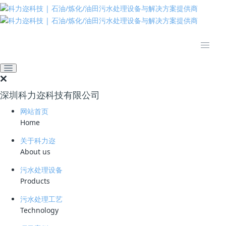
推动绿色发展 建设美丽中国
网站首页
新闻资讯
公司动态
热烈祝贺科力迩三个专利通
过授权获得证书
深圳科力迩科技有限公司
2018-11-01 10:06:07
clear
1029
网站首页
热烈祝贺我公司申请的三个新型实用专利于近日获得国家授权证书。
Home
公司于2017年12月份申请关于《含聚污水处理系统》、《压裂返排液处
理系统》和《电脱盐装置切出含油污水处理系统》三个专利，经中华人民
关于科力迩
共和国国家知识产权局专利审查局严格审查，于2018年9月7日均已顺利
About us
通过申请并公布，并于2018年10月底拿到证书。
污水处理设备
Products
我公司始终将增强自主创新能力视为企业发展壮大的关键，科研资金
投入逐年提高，不断加强知识产权保护力度。截至目前，深圳科力迩科技
污水处理工艺
有限公司已获授权专利共17项，其中发明型专利2项，实用新型专利14
Technology
项，软件著作权专利1项。