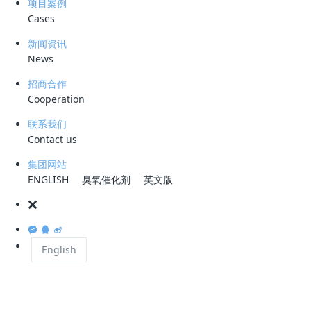
项目案例
国垃圾混合收集的方式造成水质异常复杂，生活垃圾
渗滤液
水质有以下一
Cases
些特点：
新闻资讯
News
垃圾渗滤液
的特性
招商合作
垃圾渗滤液是一种高浓度有机废水，其成分复杂、水质水量变化大。
Cooperation
垃圾渗滤液的来源主要有直接降水、地表径流、地表灌溉、地下水、垃圾
联系我们
自身的水分、覆盖材料中的水分和垃圾生化反应的生成水等。其特征表现
Contact us
在：
集团网站
1.
水质复杂，不仅含有好氧
有机污染物
、各类金属和
植物营养素
（氨
ENGLISH
臭氧催化剂
英文版
氮等），还可能含有毒有害的有机污染物；
2.
COD
BOD
污染物浓度
高且变化范围大，
和
最高可到达几万；
3.
垃圾渗沥液中所含有机污染物种类多；
English
4.
金属含量高，其中重金属离子会对生物处理产生抑制作用；
5.
C/N
氨氮含量高，
比例失调，给生物处理带来一定的困难。