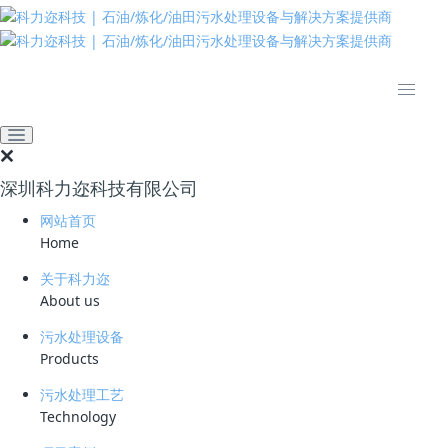
推动绿色发展 建设美丽中国
网站首页
新闻资讯
以CDOF为核心装置垃圾渗
滤液处理新工艺
深圳科力迩科技有限公司
2020-07-27 23:20:40
clear
667
网站首页
Home
CDOF
50t/d
（某垃圾处理厂渗滤液处理
现场运行照片：
）
关于科力迩
About us
污水处理设备
Products
（现场取样：左为进水，右为出水）
污水处理工艺
Technology
垃圾渗滤液又称为垃圾渗滤水，生活垃圾在堆放或填埋过程中受到挤
压、垃圾本身的分解作用以及地表水作用产生的高浓度有机废水，由于我