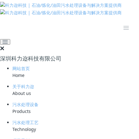
推动绿色发展 建设美丽中国
网站首页
新闻资讯
业界资讯
咸宁渗滤液预处理中心正式
运行
深圳科力迩科技有限公司
2022-11-04 10:34:25
污水处理厂家
398
网站首页
记者从市城市排水管理处获悉
Home
10月24日
关于科力迩
咸宁城区渗滤液预处理中心正式投入商业运营
About us
这意味
污水处理设备
在咸宁城区
Products
垃圾堆放和填埋中产生的高浓度渗滤液
污水处理工艺
有了科学且环保的专业处置地
Technology