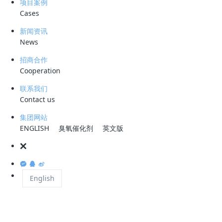
项目案例
Cases
新闻资讯
据了解，
咸宁城区垃圾在堆放和填埋中会产生大量
News
高浓度渗滤液
，比如：垃圾焚烧发电厂渗滤液、垃圾填
招商合作
埋场渗滤液、餐厨沼液、垃圾中转站渗滤液等。这些垃
Cooperation
圾渗滤液水质复杂，含有多种有毒有害的无机物和有机
联系我们
物，危害生物健康，影响生态环境。
Contact us
集团网站
ENGLISH
臭氧催化剂
英文版
市城市排水管理处相关负责人介绍，在咸宁城区渗
滤液预处理中心运行之前，咸宁城区产生的垃圾渗滤液
English
都是集中运到污水处理厂，先经过稀释，再一点点进行
无害化处理。垃圾渗滤液处理起来比较麻烦，且耗时
长。