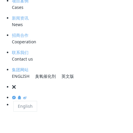
项目案例
旅游景区的标准提升园林绿化设施，
Cases
新闻资讯
News
生态公园注重环保理念与绿色技术的应用。通过中
面，实现节约水源的同时提升生态和经济价值。同
招商合作
凳子，实现资源的再利用。
Cooperation
联系我们
Contact us
公园也是南涧生物多样性的展示窗口，种植了近百
集团网站
了污水处理工艺图，并对外开放格栅房、泵房、脱
ENGLISH
臭氧催化剂
英文版
南涧县的生态公园项目是城市绿美建设的典范，展
English
力。
来源：云南网