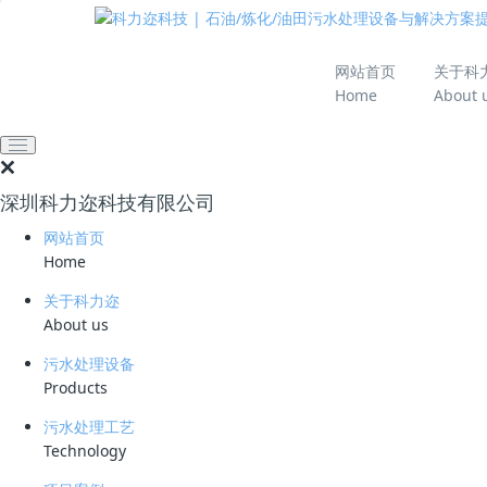
推动绿色发展 建设
网站首页
关于科
Home
About 
网站首页
新闻资讯
业界资讯
云南南涧：污水处理厂
2023-07-05 09:00:25
科力迩
495
深圳科力迩科技有限公司
南涧县：从先进公园到
网站首页
Home
关于科力迩
南涧县位于大理白族自治州，积极推动城市生活污水
About us
平方米的污水处理厂，通过绿化提升、景观亮化、
污水处理设备
主的生态公园。
Products
污水处理工艺
Technology
南涧县以集约、高效用地原则为基础，实施“拆墙透