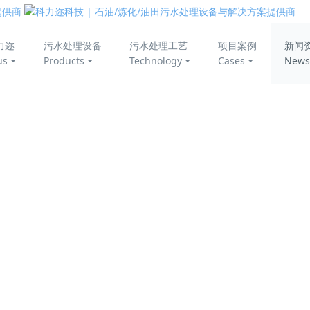
美丽中国
力迩
污水处理设备
污水处理工艺
项目案例
新闻
us
Products
Technology
Cases
News
的转型之路，打造生态公园
工厂共享，打造绿美城市的生态转型
处理厂向生态公园转型，实现与民共享的创新开放。这个占地面积
科普教育等一系列工程，变身成集生态文明、科普教育、休闲慢
绿”策略，将厂区与周围的公园、广场、绿地相互连接，形成环