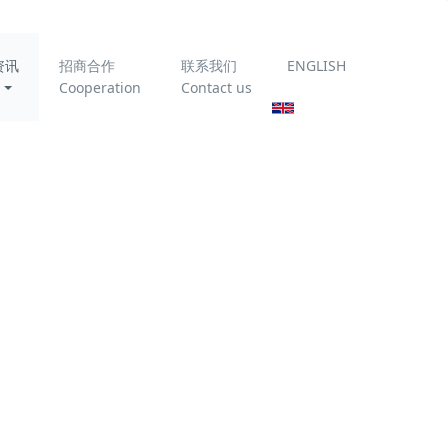
资讯
招商合作
联系我们
ENGLISH
Cooperation
Contact us
为你推荐
深耕技术，精进
15500
赋能｜科力迩开
展产品技术专项
步体验为
内部培训
物联网在以CDFU
线。公园以
为核心的油田采
出水撬装处理设