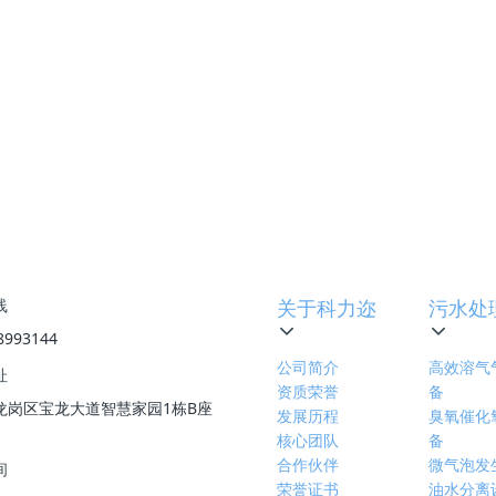
赢策略
下一篇
:
东莞力创“无废城市”逐步实现
线
关于科力迩
污水处
8993144
公司简介
高效溶气
址
资质荣誉
备
龙岗区宝龙大道智慧家园1栋B座
发展历程
臭氧催化
核心团队
备
合作伙伴
微气泡发
间
荣誉证书
油水分离