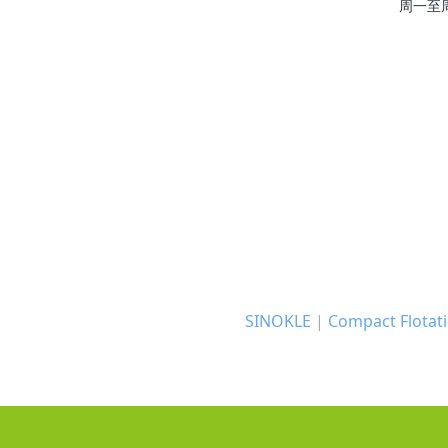
周一至周五 
SINOKLE
|
Compact Flotati