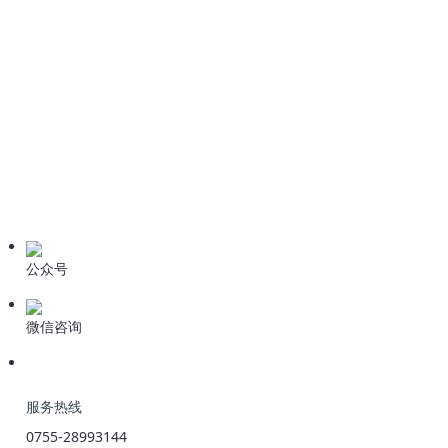
情系桑梓心系家乡！科力迩总经理简小文受邀出席新余招商盛会
新闻资讯
公司动态
业界资讯
技术资料
公众号
微信咨询
服务热线
0755-28993144