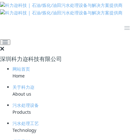
推动绿色发展 建设美丽中国
网站首页
新闻资讯
业界资讯
二〇二三年全国节能宣传周
启动
深圳科力迩科技有限公司
2023-07-12 08:49:32
科力迩
292
网站首页
今年7月10日至16日是我国第三十三个全国节能宣传周，主题为“节能降
Home
碳，你我同行”。10日上午，国家发展改革委联合广东省人民政府、广州
市人民政府在广州市举办2023年全国节能宣传周启动仪式。
关于科力迩
About us
污水处理设备
Products
启动仪式主要包括技术新应用、标准新升级、企业新行动等活动。在技术
污水处理工艺
新应用活动上，中国质量认证中心、国家绿色技术交易中心与有关地方共
Technology
同签署节能降碳技术推广合作协议，共同推动节能降碳先进技术研发和推