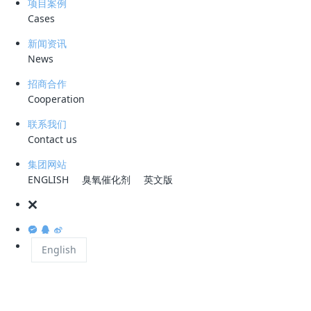
项目案例
广应用。在标准新升级活动上，中国标准化研究院发布《能效标准标识白
Cases
皮书（2023年版）》，并会同电商平台、家电企业等发起重点产品绿色
消费积分行动，推动提升用能产品设备能效水平，加强节能标准在居民生
新闻资讯
活领域的应用实施。在企业新行动活动上，来自电力、钢铁、建材、石化
News
化工、有色、纺织、轻工、煤炭、节能环保、循环经济等领域的12家行
招商合作
业协会和19家重点企业共同签署发布《重点行业领域碳达峰碳中和宣
Cooperation
言》，号召各行各业共同行动，大力推进生态优先、节约集约、绿色低碳
联系我们
发展。
Contact us
来源：人民日报
集团网站
ENGLISH
臭氧催化剂
英文版
English
上一篇
下一篇