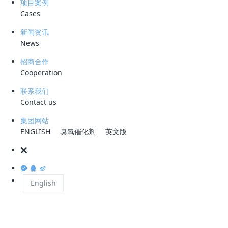
项目案例
Cases
新闻资讯
许多市民携带着孩子一同前来参观。来自虹桥镇第一小学的蔡云老师带着
News
两个女儿特地前来学习。“这次难得的机会，孩子们通过实地参观了解到
污水处理需要经过多道工序，相信他们会更加重视节水、珍惜水资源和爱
招商合作
护水环境的重要性。”蔡云表示。
Cooperation
联系我们
Contact us
乐清市虹桥污水处理厂位于南岳镇乐清湾港区北部，主要负责虹桥镇、淡
溪镇、蒲岐镇、南岳镇、石帆街道部分、天成街道部分以及乐清湾临港产
集团网站
ENGLISH
臭氧催化剂
英文版
业区等地的污水处理任务。该项目已完成三期建设，日处理水量可达到8
万吨。
污水处理厂最引人注目的特点是采用了竖向多级AO处理工艺。这种“竖
English
向”模式将以往多个池塘叠加起来，让污水从下往上流动，通过厌氧层、
缺氧层和耗氧层中的生物作用，逐步完成污水的净化工作。水面上的生态
植物浮床还能进一步分解水中的杂质。截至2023年，该厂已累计处理水