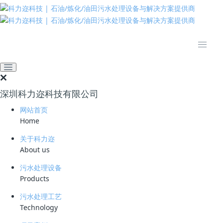
推动绿色发展 建设美丽中国
网站首页
新闻资讯
业界资讯
从污水到清流：温州乐清市
虹桥污水处理厂向市民开
深圳科力迩科技有限公司
放，展示生态处理工艺
网站首页
2023-07-13 09:07:22
科力迩
960
Home
近日，浙江省温州市乐清市虹桥污水处理厂举办了一次名为“公众开放
关于科力迩
日”的活动，邀请市民前来参观，以揭开污水变清流的生态奥秘。
About us
污水处理设备
Products
一踏入厂区，眼前是一片碧波荡漾的湖面，点缀着美人蕉等各种植物，宛
如一个迷人的湿地公园。参观者们在工作人员的引导下，实地观摩了竖向
污水处理工艺
多级AO生态塘、进水提升泵房等污水处理设施，了解了产水供应规模和
Technology
污水处理工艺流程等相关知识。