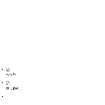
情系桑梓心系家乡！科力迩总经理简小文受邀出席新余招商盛会
新闻资讯
公司动态
业界资讯
技术资料
公众号
微信咨询