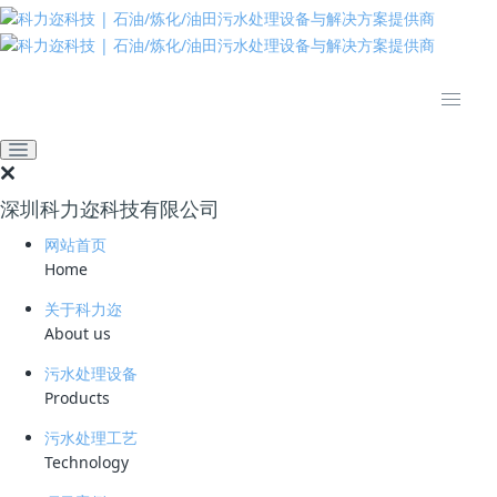
推动绿色发展 建设美丽中国
网站首页
新闻资讯
公司动态
践行“一带一路” 战略再结硕
果 科力迩成功签约刚果大型
深圳科力迩科技有限公司
油田废水综合处理项目
网站首页
2024-10-21 11:21:17
科力迩
806
Home
关于科力迩
About us
污水处理设备
继2020年科力迩科技成套
CDFU
旋流溶气气浮油水分离设备走出国门
Products
应用于孟加拉重油电厂油库切水处理项目后，近日，科力迩又成功签约刚
果某大型油田油田废水综合处理项目，这是科力迩科技响应国家“一带一
污水处理工艺
路” 倡议的又一重要成果。
Technology