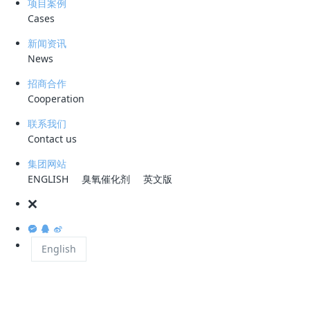
“一带一路”倡议是习主席提出的重要战略，旨在推动沿线国家间的互
项目案例
Cases
联互通和共同发展。而刚果作为非洲的重要国家之一，具有丰富的石油资
源，与中国企业在能源领域有着广泛的合作潜力。
新闻资讯
News
据悉，该油田为中刚首个油田开发合作项目，意义重大。油田总面积
930平方公里，年产原油超400万吨。作为油田重要配套环节的环保水处
招商合作
理设施，与油田的稳产扩产息息相关。该项目的主要目标是综合处理刚果
Cooperation
大型油田产生的废水，实现资源的可持续利用和环境保护。科力迩作为中
联系我们
国环保企业的佼佼者，凭借着先进的技术实力和丰富的项目经验，成功赢
Contact us
得了国内外客户的信赖。项目的顺利签约，体现了科力迩在油田废水综合
集团网站
处理领域的领先地位以及在国际市场上的竞争力。
ENGLISH
臭氧催化剂
英文版
该油田废水主要由联合站废水（3500t/d）、压裂返排液
（1000t/d）和钻井废液（100t/d）混合组成。油田混合废水矿化度高，
English
悬浮物含量大，乳化油含量高，易乳化，成分复杂导致处理难度加大；油
井使用压裂工艺在压裂过程中产生的压裂返排废液具有污染物成分复杂、
浓度高、黏度大，处理难度大等特点，是油田较难处理污水之一。
为实现油田废水达标排放，结合刚果该油田压裂返排液的特性，科力