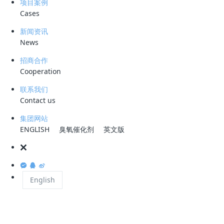
项目案例
测。在建筑施工工地和城市道路扬尘污染治理方面，开展了“百日行动”，
Cases
有效减少扬尘污染问题。云南省的努力在环境治理上得到了国家的肯定和
新闻资讯
表彰。
News
招商合作
Cooperation
在碧水保卫战方面，云南省召开了水环境质量提升工作会议，通过“约
谈、通报、督办、曝光”的制度，全力推进劣Ⅴ类水体的治理。采取“退、
联系我们
减、调、治、管”等多种措施，深入进行“湖泊革命”攻坚战，组建联合工
Contact us
作组，严格执行长江“十年禁渔”政策，推进工业园区污染治理和专项行
集团网站
动。云南省还强化了珠江流域水生态系统修复，积极推动城市黑臭水体整
ENGLISH
臭氧催化剂
英文版
治，推进城市污水处理厂建设和管网改造。监测数据显示，云南省的水环
境质量得到了一定的提升，劣Ⅴ类水体比例下降。
English
在净土保卫战方面，云南省深入开展农用地重金属污染防治，采取多种措
施确保受污染耕地的安全利用和风险管控。积极推动“无废城市”建设和新
污染物治理，开展农村生活污水治理，推广农村污水资源化利用，推进农
村厕所革命，减少化肥农药的使用，加强养殖管理和粪污处置，推动水产