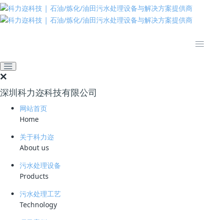
推动绿色发展 建设美丽中国
网站首页
新闻资讯
业界资讯
云南省蓝天、碧水、净土攻
坚战取得显著进展
深圳科力迩科技有限公司
2023-08-14 10:14:09
科力迩
379
网站首页
今年以来，云南省充分贯彻党中央的决策部署，通过多种措施切实履行深
Home
入打好污染防治攻坚战的责任，积极展开蓝天、碧水、净土“三大保卫
战”，重点开展10个标志性战役，已取得一定阶段性成效。
关于科力迩
About us
污水处理设备
在蓝天保卫战方面，云南省采用“以日保月，以月保年”的工作思路，组织
Products
了2023年春夏季大气污染综合治理攻坚行动，强调细颗粒物（PM2.5）
污水处理工艺
和臭氧（O3）的协同控制，强化多种污染物的协同减排，加强污染天气
Technology
的科技支持，针对不同地区实施差异化管控。此外，重点治理柴油货车污
染，加快淘汰国三排放标准的柴油货车，强化机动车检验和黑烟车遥感监