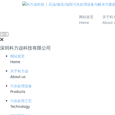
推动绿色发展 建设
网站首页
关于科
Home
About 
网站首页
新闻资讯
公司动态
沈阳航空航天大学领导
2023-11-24 17:18:19
科力迩
674
深圳科力迩科技有限公司
2023年11月23日，沈阳航空航天大学
招生就业处
网站首页
记路楠、外国语学院党委书记孙莉、招生就业处副
Home
迩科技有限公司总经理简小文及公司相关人员热情
关于科力迩
About us
污水处理设备
大家齐聚在科力迩会议室，进行了轻松愉悦的座谈交
Products
领域和发展愿景。母校领导们对科力迩作为沈阳航
污水处理工艺
Technology
随后，科力迩公司总经理简小文对公司情况进行了