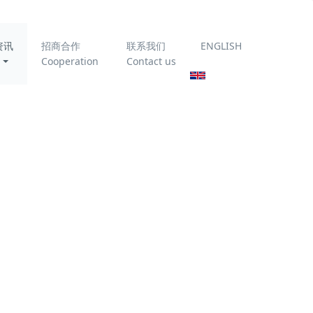
资讯
招商合作
联系我们
ENGLISH
Cooperation
Contact us
学院党委书
深圳科力
为你推荐
深耕技术，精进
赋能｜科力迩开
展产品技术专项
内部培训
程、业务
赏。
物联网在以CDFU
办和发展
为核心的油田采
出水撬装处理设