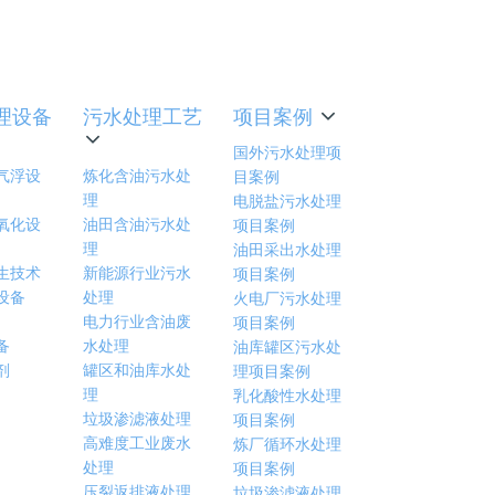
利出货
理设备
污水处理工艺
项目案例
国外污水处理项
气浮设
炼化含油污水处
目案例
理
电脱盐污水处理
氧化设
油田含油污水处
项目案例
理
油田采出水处理
生技术
新能源行业污水
项目案例
设备
处理
火电厂污水处理
电力行业含油废
项目案例
备
水处理
油库罐区污水处
剂
罐区和油库水处
理项目案例
理
乳化酸性水处理
垃圾渗滤液处理
项目案例
高难度工业废水
炼厂循环水处理
处理
项目案例
压裂返排液处理
垃圾渗滤液处理