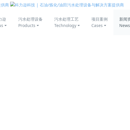
美丽中国
力迩
污水处理设备
污水处理工艺
项目案例
新闻
us
Products
Technology
Cases
News
一行莅临科力迩考察参观
处长银国涛、
能源与环境学院党委书记季志刚、材料科学与工程
处长兼校友会秘书长董一乔一行莅临科力迩公司总部考察指导，
接待了母校来访嘉宾。
流。科力迩工作人员通过PPT向来访嘉宾介绍了公司的成长历
空航天大学校友创办的企业取得的发展成绩表示由衷的高兴和赞
补充说明。他热烈欢迎母校领导一行的光临，并表示科力迩的创