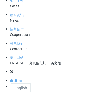
与母校老师的指导和关怀密不可分。简总回忆了他
项目案例
Cases
表示，作为
沈阳航空航天大学
2002级校友，虽
的合作交流。
新闻资讯
News
招商合作
Cooperation
随后，沈阳航空航天大学领导们介绍了学校的发展
要目的是看望深圳的校友并了解校友企业的发展情
联系我们
Contact us
为在产学研合作、科研成果转化、人才培养和输送
集团网站
ENGLISH
臭氧催化剂
英文版
通过此次考察交流活动，双方就产学研校企合作和
作、学生实习和就业等方面。作为校友企业，科力
积累和资源优势，在环境治理技术领域开展广泛的
English
相关新闻推荐