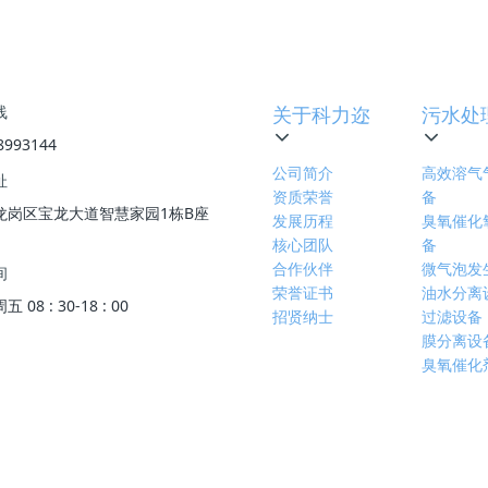
下一篇
:
科力迩大型油田废水综合处理装置顺
线
关于科力迩
污水处
8993144
公司简介
高效溶气
址
资质荣誉
备
龙岗区宝龙大道智慧家园1栋B座
发展历程
臭氧催化
核心团队
备
合作伙伴
微气泡发
间
荣誉证书
油水分离
08 : 30-18 : 00
招贤纳士
过滤设备
膜分离设
臭氧催化