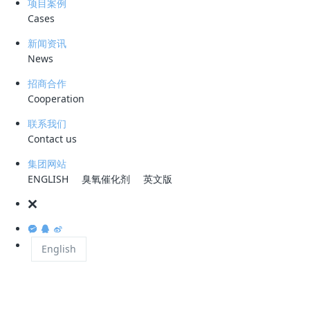
项目案例
近日，山东荣成市第二污水处理厂扩建及一期提标
Cases
工程项目工程总承包（EPC）招标公告发布，项目
新闻资讯
News
总投资约1.36亿元，涉及一期4万m³/d提标改造与
招商合作
二期2万m³/d扩建两大板块，标志着威海地区污水
Cooperation
处理设施提质升级进入实质性推进阶段。
联系我们
Contact us
一、政策驱动下的污水厂提标改
集团网站
造浪潮
ENGLISH
臭氧催化剂
英文版
随着《城镇污水处理厂污染物排放标准》（GB 18918-2002）修改单的
正式实施，全国范围内污水处理厂提标改造进入加速期。修改单对新建和
现有污水处理厂提出了更为严格的排放限值要求，2005年12月31日前建
English
设的污水厂需在2028年1月1日前完成升级并执行新建厂排放标准，这一
时间节点的临近正倒逼各地加快改造步伐。荣成市此次将一期提标与二期
扩建合并实施，正是响应国家政策要求的主动作为，也体现了地方政