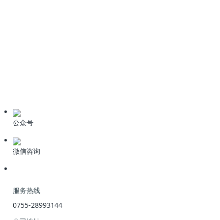
情系桑梓心系家乡！科力迩总经理简小文受邀出席新余招商盛会
新闻资讯
公司动态
业界资讯
技术资料
公众号
微信咨询
服务热线
0755-28993144