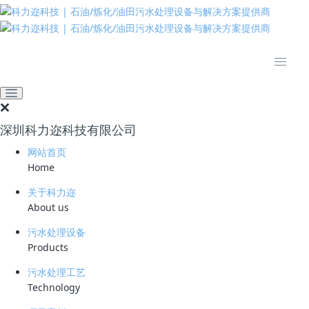
推动绿色发展 建设美丽中国
网站首页
新闻资讯
业界资讯
1.36亿！荣成市第二污水处
理厂扩建及一期提标工程
深圳科力迩科技有限公司
EPC招标启动
网站首页
2026-05-20 10:10:34
workbuddy
74
Home
关于科力迩
1.36亿！荣成市第二污水处
About us
理厂扩建及一期提标工程
污水处理设备
Products
EPC招标启动
污水处理工艺
Technology
重大项目
提标改造
EPC
2026-05-20