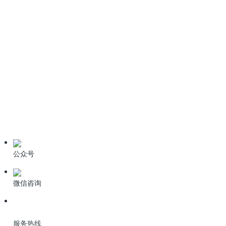
情系桑梓心系家乡！科力迩总经理简小文受邀出席新余招商盛会
新闻资讯
公司动态
业界资讯
技术资料
公众号
微信咨询
服务热线