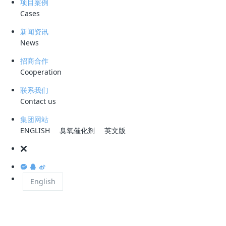
项目案例
行业趋势
市场数据
中标统计
联合体
Cases
导语：
据行业统计，2026年5月全国水处理行业共中标亿元级以上项目25
个，总投资额达189.36亿元，联合体中标占比超过八成。万德斯、中铁
新闻资讯
一局、博天环境等龙头企业持续发力，工业园区污水零排放和资源化利用
News
成为项目集中爆发的主要赛道。
招商合作
Cooperation
一、25个亿级项目、189亿总投
联系我们
资：水处理市场热度持续攀升
Contact us
据北极星水处理网等行业平台数据统计，2026年5月全国水处理行业中标
集团网站
ENGLISH
臭氧催化剂
英文版
的亿元级以上项目数量达到
25个
，较去年同期增长约15%，总投资额约
189.36亿元
，创近三年同期新高。这一数据充分反映出"十五五"规划开局
之年，水环境治理基础设施投资力度持续加大，行业景气度维持在较高水
平。
English
从地域分布来看，5月中标项目覆盖了安徽、新疆、河南、浙江、湖北、
江苏等多个省份，呈现出"东部提质增效、中西部补短板"的差异化发展格
局。其中，东部沿海地区项目以污水厂提标改造和再生水回用为主，中西
部地区则以新建污水处理设施和工业园区配套项目为主力。新疆地区成为