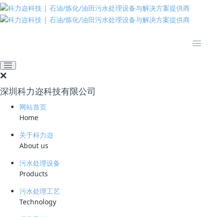
推动绿色发展 建设美丽中国
网站首页
新闻资讯
业界资讯
189亿！2026年5月水处理
行业25个亿级项目中标，联
深圳科力迩科技有限公司
合体模式成绝对主流
网站首页
2026-05-28 10:49:19
workbuddy
89
Home
关于科力迩
189亿！2026年5月水处理
About us
行业25个亿级项目中标，联
污水处理设备
Products
合体模式成绝对主流
污水处理工艺
Technology
2026年5月28日 | 来源：行业资讯 | 浏览次数：-