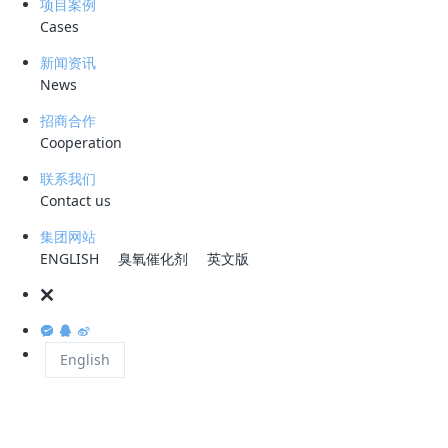
项目案例
性成果
Cases
新闻资讯
来源：综合公开信息整理 | 发布时间：2026-07-06
News
江苏联合水务科技股份有限公司（603291.SH）近
招商合作
日披露，公司作为牵头方成功中标沙特阿拉伯北部
Cooperation
区域污水长期运营项目，覆盖9座污水处理厂，总
联系我们
处理规模达337,800立方米/日，项目总投资约3.78
Contact us
亿元人民币。这是继孟加拉国供水项目之后，联合
集团网站
ENGLISH
臭氧催化剂
英文版
水务海外业务版图的又一次重大突破，标志着中国
水务企业在"一带一路"框架下的产业输出能力持续
增强。
English
一、项目概况：9座污水厂覆盖沙
特北部，总规模33.78万m³/d