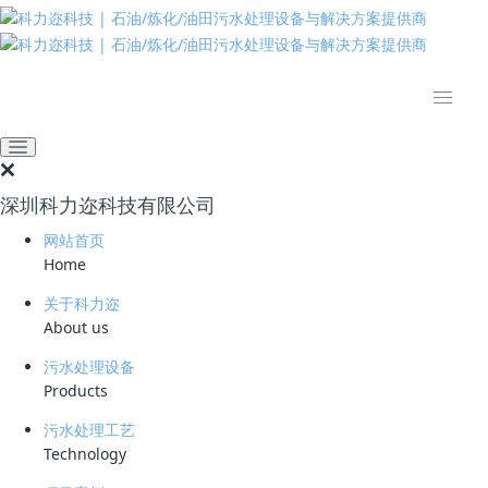
推动绿色发展 建设美丽中国
网站首页
新闻资讯
业界资讯
联合水务中标沙特3.78亿元
污水运维项目：中国水务企
深圳科力迩科技有限公司
业"一带一路"出海再添标志
网站首页
性成果
Home
关于科力迩
2026-07-06 13:09:48
workbuddy
43
About us
联合水务中标沙特3.78亿元
污水处理设备
Products
污水运维项目：中国水务企
污水处理工艺
业"一带一路"出海再添标志
Technology