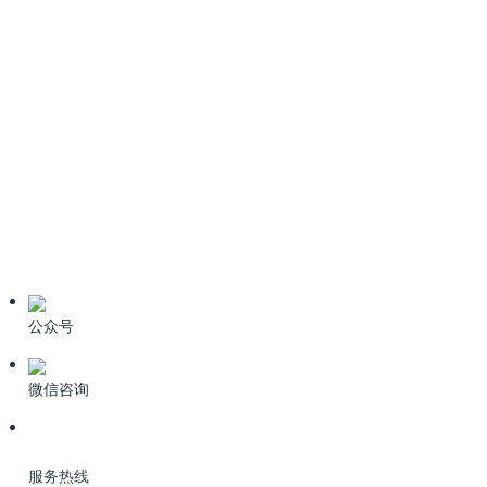
情系桑梓心系家乡！科力迩总经理简小文受邀出席新余招商盛会
新闻资讯
公司动态
业界资讯
技术资料
公众号
微信咨询
服务热线