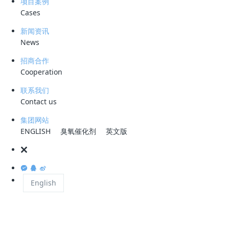
项目案例
都取得了良好的经济效益。该工艺因具有高效节能
Cases
业的污水处理系统。
新闻资讯
News
生物处理是经过物化处理后的环节，也是整个循环
将得到去除，对以后流程中水质的进一步处理将起
招商合作
Cooperation
如果能配合JBM新型组合式生物填料使用，可加速
联系我们
占地等优点。 [1]
Contact us
19世纪末,德国开始把生物接触氧化法用于废水处
集团网站
年代合成塑料工业迅速发展,轻质蜂窝状填料问世,
ENGLISH
臭氧催化剂
英文版
用此法处理城市污水和工业废水，并已在生产中应
生物接触氧化法是一种介于活性污泥法与生物滤池
氧，并使池体内污水处于流动状态，以保证污水与
English
的缺陷。
该法中微生物所需氧由鼓风曝气 [1]供给，生物