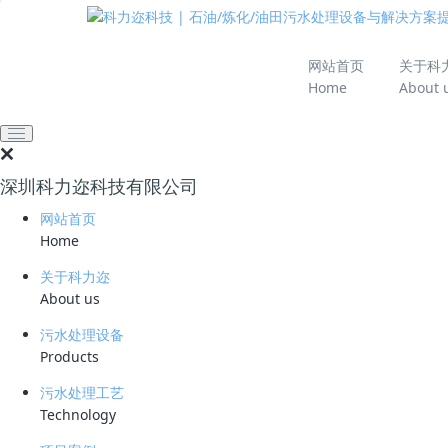
推动绿色发展 建设
网站首页
关于科
Home
About 
网站首页
技术资料
学习资料
污水处理工艺详解：生
深圳科力迩科技有限公司
2026-06-18 10:40:00
28
网站首页
简要说明 ：
Home
文件版本 ：
关于科力迩
About us
文件类型 ：
污水处理设备
Products
立即下载
污水处理工艺
生物接触氧化法是以附着在载体（俗称填料）上的
Technology
的生物膜法，兼有活性污泥法和生物膜法的优点。