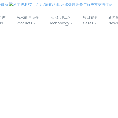
美丽中国
力迩
污水处理设备
污水处理工艺
项目案例
新闻
us
Products
Technology
Cases
News
物接触氧化法
生物膜为主，净化有机废水的一种高效水处理工艺。具有活性污
在可生化条件下，不论应用于工业废水还是养殖污水、生活污水