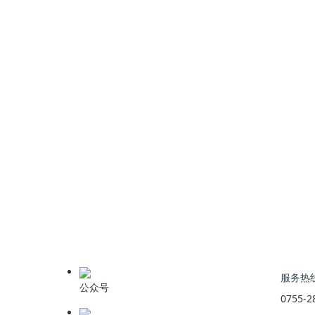
接触氧化池水深度可以做到3-8米，立体弹性填料设计容
氧含量大于2mg/l。
分流式的曝气装置在池的一侧,填料装在另一侧,依
此法的优点是废水在隔间充氧，氧的供应充分，对
作用较小，老化的生物膜不易脱落,新陈代谢周期较
（气水比来源：立方大气含氧量20%，大气密度1kg/m
气/m³,利用效率为10%，可满足需求 ，过气流
上一篇
:
如何处理食品工业废水？常见工艺方法
服务热
公众号
0755-2