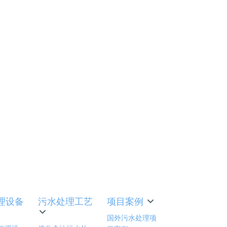
运行时溶解
物膜供氧。
水力冲刷
。
50g氧
艺解析
理设备
污水处理工艺
项目案例
国外污水处理项