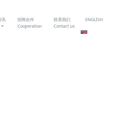
资讯
招商合作
联系我们
ENGLISH
Cooperation
Contact us
为你推荐
臭氧催化氧化技术处理垃
圾渗滤液
《农村生活污水处理设施
运行维护技术指南》
T/CAEPI 51-2022 全文免
泥法特点
费下载
的处理，