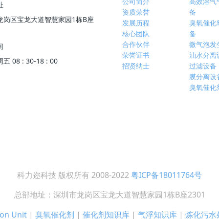
公司简介
高效溶气
址
资质荣誉
备
龙岗区宝龙大道智慧家园1栋B座
发展历程
臭氧催化
核心团队
备
合作伙伴
微气泡发
间
荣誉证书
油水分离
08 : 30-18 : 00
招贤纳士
过滤设备
膜分离设
臭氧催化
科力迩科技 版权所有 2008-2022
粤ICP备18011764号
总部地址：深圳市龙岗区宝龙大道智慧家园1栋B座2301
on Unit
|
臭氧催化剂
|
催化剂知识库
|
气浮知识库
|
炼化污水