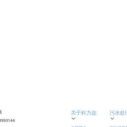
积负荷可达2kg/(m³·d)（一般污水）,气水比一般取15:1，
靠泵或空气的提升作用，使水流在填料层内循环，给填料上的生
生物膜生长有利。缺点是氧的利用率较低，动力消耗较大；因为
长,生物膜活性较小；同时还会因生物膜不易脱落而引起填料堵塞
³，每立方曝气含氧约0.1kg,气水比1.5kg氧气：水，BOD为1
量不宜过大，否则将对填料上的成膜造成冲击）。
下一篇
:
火电厂重油罐区含油污水处理技术革新：CDFU + KFM协同工
线
关于科力迩
污水处
8993144