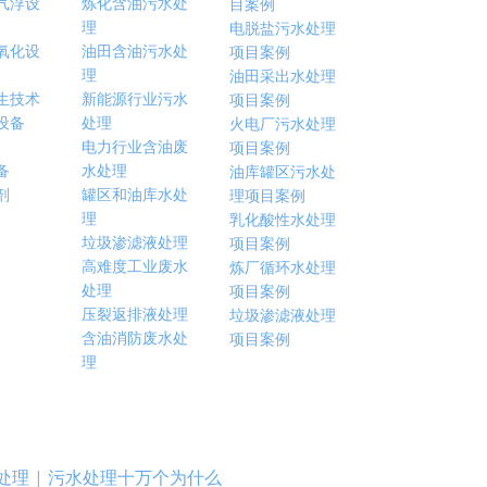
气浮设
炼化含油污水处
目案例
理
电脱盐污水处理
氧化设
油田含油污水处
项目案例
理
油田采出水处理
生技术
新能源行业污水
项目案例
设备
处理
火电厂污水处理
电力行业含油废
项目案例
备
水处理
油库罐区污水处
剂
罐区和油库水处
理项目案例
理
乳化酸性水处理
垃圾渗滤液处理
项目案例
高难度工业废水
炼厂循环水处理
处理
项目案例
压裂返排液处理
垃圾渗滤液处理
含油消防废水处
项目案例
理
处理
|
污水处理十万个为什么