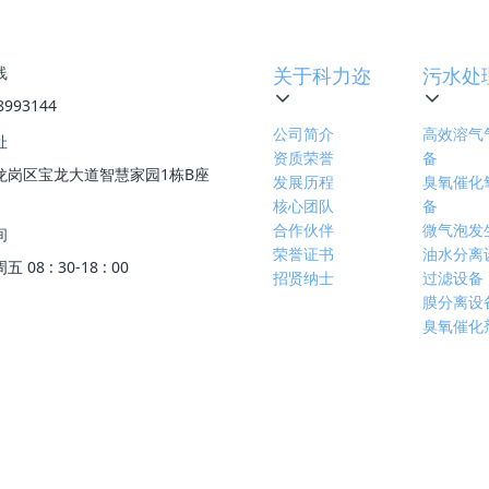
线
关于科力迩
污水处
8993144
公司简介
高效溶气
址
资质荣誉
备
龙岗区宝龙大道智慧家园1栋B座
发展历程
臭氧催化
核心团队
备
合作伙伴
微气泡发
间
荣誉证书
油水分离
08 : 30-18 : 00
招贤纳士
过滤设备
膜分离设
臭氧催化