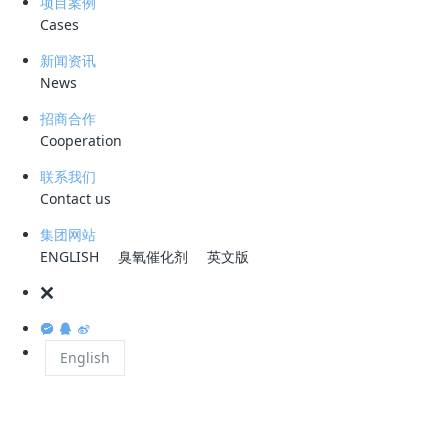
项目案例
在废水处理中，处理程度的确定和工艺流程的选择
Cases
不可能获得良好的效果。废水的主要水质指标如下
新闻资讯
News
废水的物理指标主要包括温度、颜色、臭味及固体
招商合作
1、 色度 食品工业废水常含有有机物或无机染料
Cooperation
分析中，衡量水色程度的指标为色度。一般以除去
联系我们
知色度的水样在颜色上进行比较而得出的结果。
Contact us
2、 固体含量 废水中所含杂志大部分属固体物质
集团网站
中包括有机化合物、无机化合物和各种生物体。在
ENGLISH
臭氧催化剂
英文版
体和溶解固体含量等几个指标。
（1）总固体（TS）是指在水质分析中一定量水样在
English
（2）悬浮固体（SS）或悬浮物是总固体处于悬浮
（3）挥发性悬浮固体（VSS）是悬浮固体在60
解的悬浮性固体（BVSS），另一部分是不可生物降解