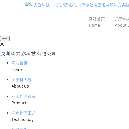
推动绿色发展 建设
网站首页
关于科
Home
About 
网站首页
技术资料
学习资料
如何处理食品工业废水
深圳科力迩科技有限公司
2026-06-18 10:40:20
25
网站首页
简要说明 ：
Home
文件版本 ：
关于科力迩
About us
文件类型 ：
污水处理设备
Products
立即下载
污水处理工艺
废水的性质是由水和各种杂质组成的复杂体系所表
Technology
指标、化学指标和生物指标等。各种水质指标可表