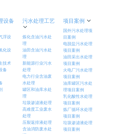
理设备
污水处理工艺
项目案例
国外污水处理项
气浮设
炼化含油污水处
目案例
理
电脱盐污水处理
氧化设
油田含油污水处
项目案例
理
油田采出水处理
生技术
新能源行业污水
项目案例
设备
处理
火电厂污水处理
电力行业含油废
项目案例
备
水处理
油库罐区污水处
剂
罐区和油库水处
理项目案例
理
乳化酸性水处理
垃圾渗滤液处理
项目案例
高难度工业废水
炼厂循环水处理
处理
项目案例
压裂返排液处理
垃圾渗滤液处理
含油消防废水处
项目案例