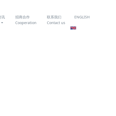
资讯
招商合作
联系我们
ENGLISH
Cooperation
Contact us
为你推荐
臭氧催化氧化技术处理垃
圾渗滤液
《农村生活污水处理设施
运行维护技术指南》
T/CAEPI 51-2022 全文免
分为物理
费下载
放指标。