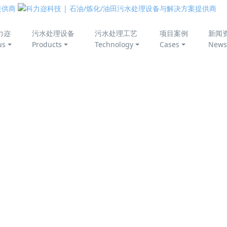
美丽中国
力迩
污水处理设备
污水处理工艺
项目案例
新闻
us
Products
Technology
Cases
News
？常见工艺方法
现出来的综合特性，这种特性通过水质指标来表示。水质指标可
示水中杂质的种类和数量，可以判断水质的优劣以及是否达到排