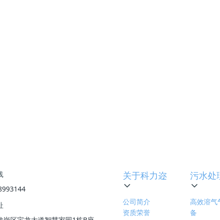
动。
方案，具有显著的环保和经济效益，在石油化工等领域有着广泛
下一篇
:
SIC膜过滤器在污水处理
线
关于科力迩
污水处
8993144
公司简介
高效溶气
址
资质荣誉
备
龙岗区宝龙大道智慧家园1栋B座