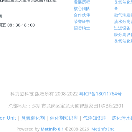
发展历程
臭氧催化
核心团队
备
合作伙伴
微气泡发
间
荣誉证书
油水分离
08 : 30-18 : 00
招贤纳士
过滤设备
膜分离设
臭氧催化
科力迩科技 版权所有 2008-2022
粤ICP备18011764号
总部地址：深圳市龙岗区宝龙大道智慧家园1栋B座2301
on Unit
|
臭氧催化剂
|
催化剂知识库
|
气浮知识库
|
炼化污水
Powered by
MetInfo 8.1
©2008-2026
MetInfo Inc.