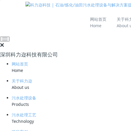
推动绿色发展 建设
网站首页
关于科
Home
About 
网站首页
技术资料
学习资料
电脱盐废水处理技术
深圳科力迩科技有限公司
2024-12-30 08:57:26
科力迩
303
网站首页
简要说明 ：
Home
文件版本 ：
关于科力迩
About us
文件类型 ：
污水处理设备
Products
立即下载
污水处理工艺
电脱盐废水是原油经电脱盐装置脱盐脱水后排放的
Technology
方法已难以满足需求，因此，研发高效的电脱盐废