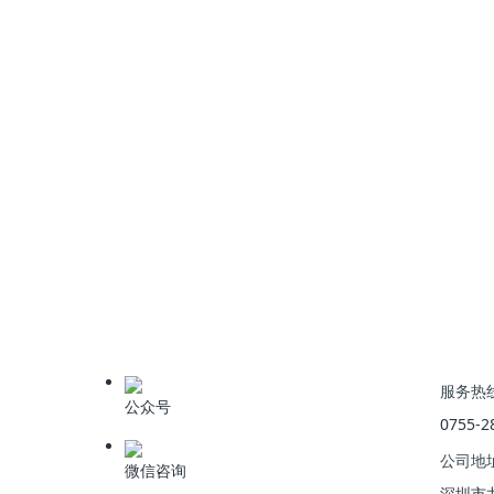
适应性强：耐冲击，运行稳定，能承受较大水质波
电脱盐废水处理新技术为行业难题提供了有效解决
景。
上一篇
:
炼油原油罐切水处理技术
服务热
公众号
0755-2
公司地
微信咨询
深圳市