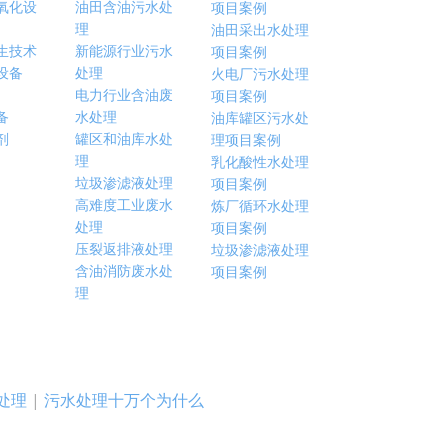
氧化设
油田含油污水处
项目案例
理
油田采出水处理
生技术
新能源行业污水
项目案例
设备
处理
火电厂污水处理
电力行业含油废
项目案例
备
水处理
油库罐区污水处
剂
罐区和油库水处
理项目案例
理
乳化酸性水处理
垃圾渗滤液处理
项目案例
高难度工业废水
炼厂循环水处理
处理
项目案例
压裂返排液处理
垃圾渗滤液处理
含油消防废水处
项目案例
理
处理
|
污水处理十万个为什么