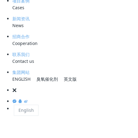
项目案例
Cases
新闻资讯
主要污染成分
News
电脱盐废水含油量高，石油类含量严重时可达 10
招商合作
Cooperation
堵塞设备。含盐量高，盐浓度（以氯离子计）在 200
质等。此外，还可能含硫化物等危险气体，威胁员
联系我们
Contact us
集团网站
处理难点
ENGLISH
臭氧催化剂
英文版
油水分离困难：油滴粒径小、乳化严重，传统重力
设备要求高：含油量波动大、腐蚀性强、易结垢且
English
化学破乳局限：化学破乳可靠性差，物理破乳技术
环保标准严格：传统方法难以达到日益提高的出水