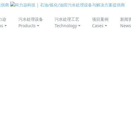
美丽中国
力迩
污水处理设备
污水处理工艺
项目案例
新闻
us
Products
Technology
Cases
News
污水，其污染成分复杂，处理难度大。随着环保要求日益严格，
水处理新技术迫在眉睫。