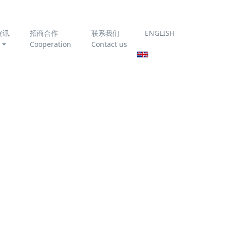
资讯
招商合作
联系我们
ENGLISH
Cooperation
Contact us
为你推荐
臭氧催化氧化技术处理垃
圾渗滤液
《农村生活污水处理设施
运行维护技术指南》
T/CAEPI 51-2022 全文免
传统处理
费下载