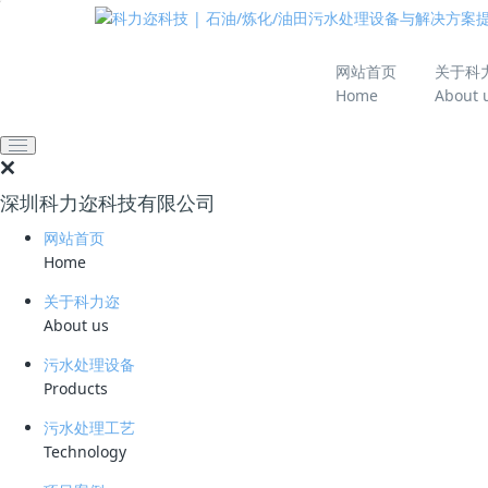
推动绿色发展 建设
网站首页
关于科
Home
About 
网站首页
技术资料
学习资料
沙特油气行业概况——
深圳科力迩科技有限公司
2025-09-22 15:41:56
科力迩
276
网站首页
简要说明 ：
Home
文件版本 ：
关于科力迩
About us
文件类型 ：
污水处理设备
Products
立即下载
污水处理工艺
一、沙特油气产业概况
Technology