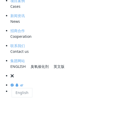
项目案例
沙特阿拉伯拥有全球16%的石油探明储量，位居世
Cases
国；原油产量仅次于俄罗斯，原油和成品油产量仅次
新闻资讯
75%。EIA预计，2014、15、16沙特原油进出口
News
损。2017年随油价回升，财政收入同比回升。
招商合作
Cooperation
沙特阿美石油公司（SaudiAramco）为沙特国
联系我们
沙特石油和矿业资源部负责监管油气行业及沙特阿美。20
Contact us
济、文化、社会等进行全面改革。经济层面，削弱对
阿美IPO，将有助于为经济转型提供财务支持。
集团网站
ENGLISH
臭氧催化剂
英文版
沙特位于全球两个最繁忙的原油航运要塞之间，即
斯湾与阿拉伯海，是世界上最重要的石油枢纽，201
是非洲和中东之间的交通要道，是地中海和印度洋之间
English