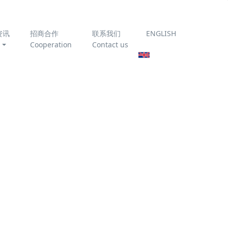
资讯
招商合作
联系我们
ENGLISH
Cooperation
Contact us
为你推荐
臭氧催化氧化技术处理垃
圾渗滤液
《农村生活污水处理设施
运行维护技术指南》
T/CAEPI 51-2022 全文免
费下载