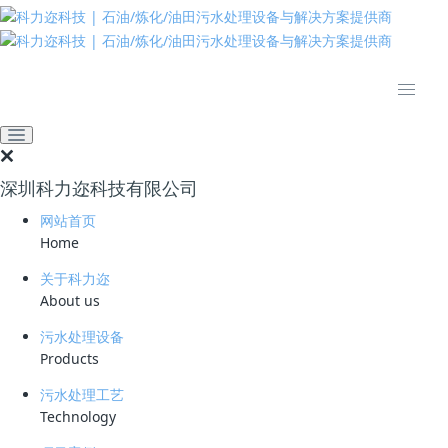
推动绿色发展 建设美丽中国
网站首页
技术资料
学习资料
非均相臭氧催化氧化反应的
作用机理有哪些？
深圳科力迩科技有限公司
2025-10-24 15:31:51
861
网站首页
Home
简要说明 ：
关于科力迩
文件版本 ：
About us
文件类型 ：
污水处理设备
Products
立即下载
污水处理工艺
Technology
非均相臭氧催化氧化作为一种先进的有机污染物处理技术，其作用机制主