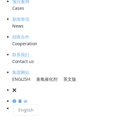
项目案例
要包括以下三个方面：
Cases
新闻资讯
一、 自由基反应机理
News
自由基机制的核心在于臭氧吸附于催化剂活性位点后被分解为更具氧化性
招商合作
Cooperation
的羟基自由基（·OH）。见下图1。
联系我们
在TiO₂催化臭氧化硝基苯的研究中，加入叔丁醇后，去除效率降低，表明
Contact us
可能是由于羟基自由基的氧化作用。电子顺磁共振证实了TiO₂存在加速了
臭氧化系统产生羟基自由基。
集团网站
ENGLISH
臭氧催化剂
英文版
图1 臭氧分子分解产生羟基自由基的机理
English
二、 表面配位络合机理