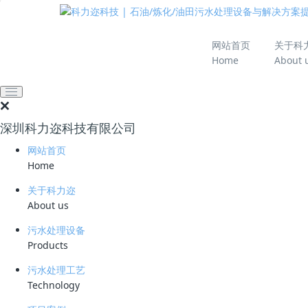
推动绿色发展 建设
网站首页
关于科
Home
About 
网站首页
技术资料
学习资料
炼油厂污水处理技术革
深圳科力迩科技有限公司
气气浮的突破
网站首页
2025-10-27 09:39:15
科力迩
208
Home
关于科力迩
简要说明 ：
About us
文件版本 ：
污水处理设备
Products
文件类型 ：
污水处理工艺
立即下载
Technology