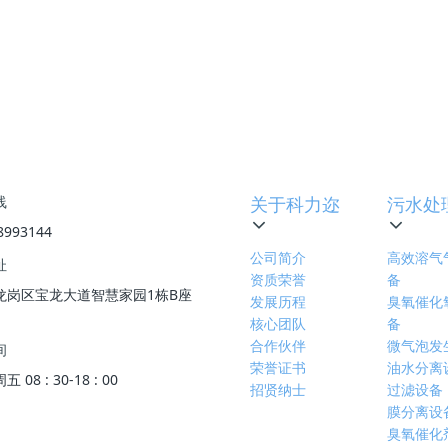
下一篇
:
非均相臭氧催化氧化反应的作用机理有
线
关于科力迩
污水处
8993144
公司简介
高效溶气
址
资质荣誉
备
龙岗区宝龙大道智慧家园1栋B座
发展历程
臭氧催化
核心团队
备
合作伙伴
微气泡发
间
荣誉证书
油水分离
08 : 30-18 : 00
招贤纳士
过滤设备
膜分离设
臭氧催化