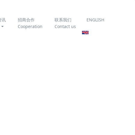
资讯
招商合作
联系我们
ENGLISH
Cooperation
Contact us
流溶
为你推荐
臭氧催化氧化技术处理垃
圾渗滤液
《农村生活污水处理设施
运行维护技术指南》
T/CAEPI 51-2022 全文免
费下载