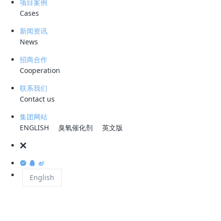
项目案例
战。医药废水中富含难降解有机物、重金属离子及生物毒性物质，若直接
Cases
排放，将严重破坏生态平衡、威胁人类健康。某大型制药企业的废水化学
需氧量（COD）浓度超 6000mg/L，远超国家排放标准，传统处理工艺
新闻资讯
难以应对。在此背景下，科力迩研发的臭氧催化氧化工艺，为医药废水处
News
理带来了绿色革命。
招商合作
Cooperation
科力迩的核心技术是
CDOF
工艺（臭氧旋溶溶气气浮工艺），该工艺创
新性地融合了臭氧高级氧化、旋流和溶气气浮三大技术，构建起高效污水
联系我们
处理体系。其关键在于多重催化氧化技术的应用，包括均相催化与非均相
Contact us
催化。均相催化通过添加金属离子提升臭氧分解速率，非均相催化则借助
集团网站
多孔载体增强催化剂稳定性与活性，两者协同降低反应活化能，加速臭氧
ENGLISH
臭氧催化剂
英文版
自分解并提升羟基自由基（・OH）浓度，强化氧化效果。旋流技术优化
了臭氧与废水的混合效率，溶气气浮技术则利用臭氧的破胶破乳作用减少
絮凝剂用量，进一步提升出水质量。
English
CDOF
工作流程示意图
该工艺的核心竞争力还源于科力迩自主研发的非均相臭氧催化剂。研发团
队经过无数次配方调整与工艺优化，采用高活性贵金属与过渡金属复合物