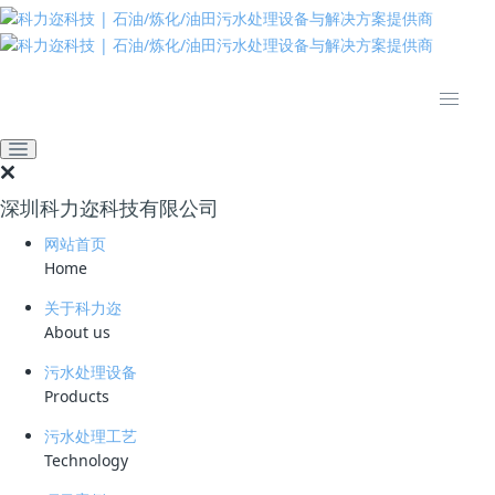
推动绿色发展 建设美丽中国
网站首页
技术资料
学习资料
臭氧催化氧化：医药废水处
理的绿色破局之道
深圳科力迩科技有限公司
2025-12-22 09:22:06
科力迩
162
网站首页
Home
简要说明 ：
关于科力迩
文件版本 ：
About us
文件类型 ：
污水处理设备
Products
立即下载
污水处理工艺
Technology
医药工业的快速发展在守护人类健康的同时，也带来了严峻的废水处理挑