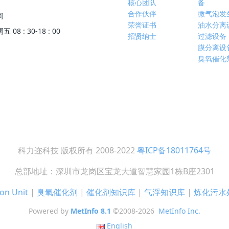
核心团队
备
合作伙伴
微气泡发
间
荣誉证书
油水分离
08 : 30-18 : 00
招贤纳士
过滤设备
膜分离设
臭氧催化
科力迩科技 版权所有 2008-2022
粤ICP备18011764号
总部地址：深圳市龙岗区宝龙大道智慧家园1栋B座2301
on Unit
|
臭氧催化剂
|
催化剂知识库
|
气浮知识库
|
炼化污水
Powered by
MetInfo 8.1
©2008-2026
MetInfo Inc.
English