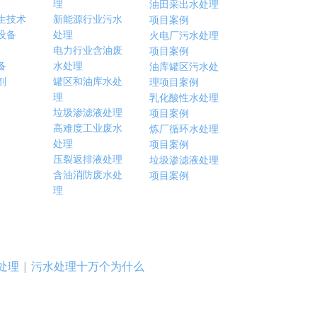
理
油田采出水处理
生技术
新能源行业污水
项目案例
设备
处理
火电厂污水处理
电力行业含油废
项目案例
备
水处理
油库罐区污水处
剂
罐区和油库水处
理项目案例
理
乳化酸性水处理
垃圾渗滤液处理
项目案例
高难度工业废水
炼厂循环水处理
处理
项目案例
压裂返排液处理
垃圾渗滤液处理
含油消防废水处
项目案例
理
处理
|
污水处理十万个为什么