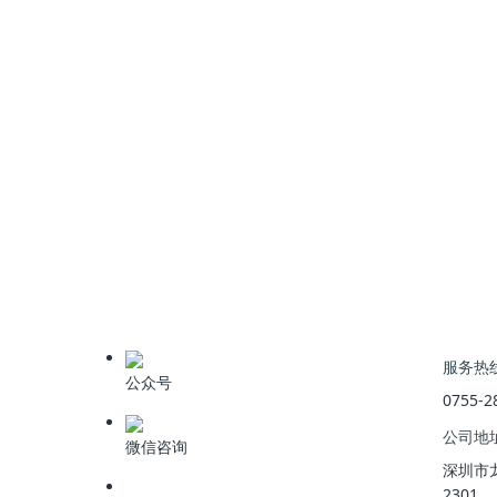
面对炼化行业污水
“COD
难降解、膜易污堵
”
的共性
低碳的完整解决方案。它不仅攻克了技术瓶颈，更
方面的双重价值。
选择科力迩
CDOF
，即是选择以技术创新驱动污水
上一篇
:
从能耗药耗到资源回用：科力迩科技引领水处理价
服务热
公众号
0755-2
公司地
微信咨询
深圳市
2301