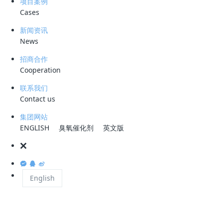
项目案例
在炼油化工行业，污水处理是实现绿色低碳发展的
Cases
污水因其成分复杂、含有大量难降解有机物（如芳
新闻资讯
以稳定达标，以及后续膜系统易污堵、运行维护成本
News
污染。
招商合作
Cooperation
联系我们
深圳科力迩科作为环境治理技术与装备的领跑者，
Contact us
催化氧化旋流溶气气浮一体化装置，正是直击上述
集团网站
炼化污水深度处理与资源化回用，开辟了一条高效
ENGLISH
臭氧催化剂
英文版
English
一、传统工艺困局：高成本、低效率与次生污
传统的炼化污水深度处理常采用“生化+芬顿氧化+