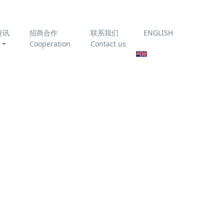
资讯
招商合作
联系我们
ENGLISH
Cooperation
Contact us
与膜
为你推荐
臭氧催化氧化技术处理垃
圾渗滤液
《农村生活污水处理设施
运行维护技术指南》
T/CAEPI 51-2022 全文免
费下载