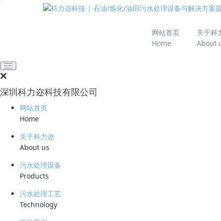
推动绿色发展 建设
网站首页
关于科
Home
About 
网站首页
技术资料
学习资料
CDOF臭氧催化氧化
深圳科力迩科技有限公司
污堵的双重挑战
网站首页
2026-05-06 14:26:44
60
Home
关于科力迩
简要说明 ：
About us
文件版本 ：
污水处理设备
Products
文件类型 ：
污水处理工艺
立即下载
Technology