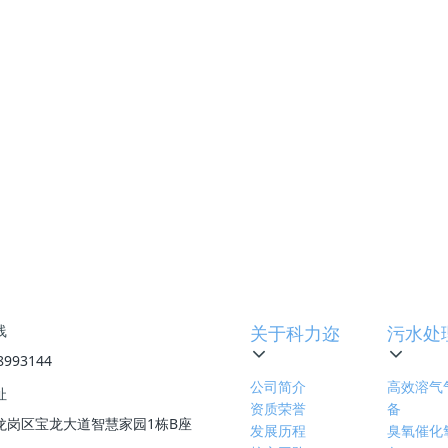
难题，科力迩
CDOF
技术提供了一套高效氧化、高效分离、智能
通过多个标杆项目的长期稳定运行，验证了其在提升环保绩效
处理向更清洁、更经济、更智慧的未来迈进。
值革命
下一篇
:
纯物理破局：科力迩三大核心技术破解油田高含水期水处理
线
关于科力迩
污水处
8993144
公司简介
高效溶气
址
资质荣誉
备
龙岗区宝龙大道智慧家园1栋B座
发展历程
臭氧催化