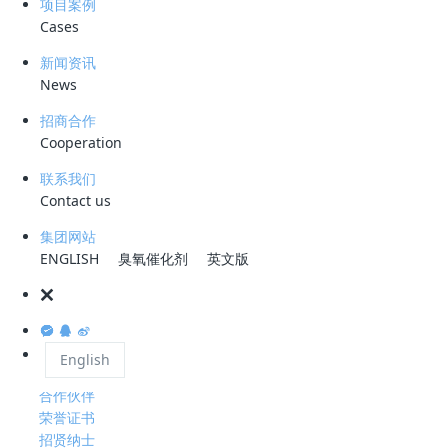
项目案例
Cases
新闻资讯
服务热线
News
0755-28993144
招商合作
公司地址
Cooperation
深圳市龙岗区宝龙大道智慧家园1栋B座2301
联系我们
工作时间
Contact us
周一至周五 08 : 30-18 : 00
集团网站
ENGLISH
臭氧催化剂
英文版
关于科力迩
公司简介
资质荣誉
发展历程
English
核心团队
合作伙伴
荣誉证书
招贤纳士