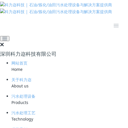
推动绿色发展 建设美丽中国
网站首页
新闻资讯
业界资讯
合肥多举措做好生活垃圾焚
烧发电行业渗滤液处置监管
深圳科力迩科技有限公司
2022-06-27 09:35:09
污水处理厂家
1004
网站首页
1、掌握焚烧飞灰处置现状
Home
组织焚烧厂通过“垃圾焚烧自动监控与基础数据库系统（企业端）”，如实
填报焚烧飞灰、臭气和渗滤液调查表，完善焚烧飞灰、臭气和渗滤液环境
关于科力迩
管理信息。同时指导焚烧厂做好焚烧飞灰贮存、预处理、转移、利用处置
About us
等工作，推动行业焚烧飞灰规范管理，防范环境风险。
污水处理设备
2、规范焚烧飞灰转移和处置
Products
每季度对焚烧厂焚烧飞灰转移、处置等情况开展一次现场检查，根据焚烧
污水处理工艺
厂环境影响评价、排污许可证、危险废物转移联单等信息，结合焚烧厂运
Technology
行记录、危险废物管理台账以及现场情况，对焚烧飞灰产生、贮存、转移
和利用处置数量进行逐一核对，及时发现、依法处理非法转移、处置焚烧