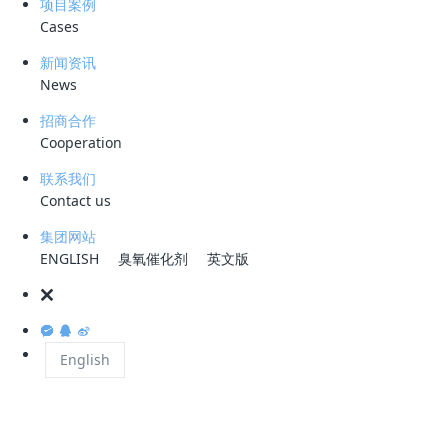
项目案例
飞灰行为。
Cases
3、做好渗滤液处置监管
新闻资讯
每季度对内焚烧厂填报的渗滤液处置方式进行一次现场核实。督促其将渗
News
滤液处置及排放情况如实在全国排污许可证管理信息平台上向社会公开。
招商合作
对渗滤液处理后排入地表水的焚烧厂，严格加强监管，督促其安装、使用
Cooperation
的自动监测设备正常运行，渗滤液经处理满足《生活垃圾填埋场污染控制
标准》后排放。对渗滤液送至城市二级污水厂处理的，每季度对焚烧厂处
联系我们
Contact us
理后的渗滤液开展一次执法监测。
4、强化自动监控运行管理
集团网站
根据重点排污单位超标异常督办调度平台每季度电子督办交办问题，通过
ENGLISH
臭氧催化剂
英文版
自动监测大数据分析，结合群众投诉举报等线索，按照《安徽省污染源自
动监控管理办法（试行）》，依法查处自动监测设备不正常运行、自动监
测数据虚假标记或弄虚作假等环境违法行为。督促焚烧厂落实保证自动监
测数据质量的主体责任，提高自动监测设备运行管理水平。
English
5、解决臭气扰民问题
依法查处焚烧厂臭气投诉举报案件，每月开展臭气厂界监测，对监测结果
超标的焚烧厂，重点关注卸料大厅、垃圾贮坑、渗滤液处理、厂区道路等