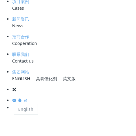
项目案例
源化利用未来产生的收益权作为还款来源，成功批准了3.3亿元的贷款，
Cases
从而将“废弃矿山”变成“绿水青山”。
新闻资讯
News
这笔绿色信贷的成功落地将有利于完成对郧西县王家沟、马背山、金銮
招商合作
Cooperation
山、相思谷等9处废弃矿山和尾矿地区总计640.7亩的生态修复，以及对
周边1880.14亩生态环境较差区域的综合治理。这将实现矿山治理资源化
联系我们
利用，保护山体自然风貌，提高植被覆盖率，有效避免山体破损、地形地
Contact us
貌及土地资源破坏，减少由废弃矿山引发的地质灾害、土地资源浪费、水
集团网站
土流失、环境污染等问题，从而实现经济效益、社会效益和生态效益的有
ENGLISH
臭氧催化剂
英文版
机统一。
自2023年以来，人行十堰市中支积极推进“绿色金融支持助推生态宜居”工
English
程，强化与生态环境、水利湖泊等部门的合作，针对尾矿荒山修复、小流
域综合治理等，进行绿色金融产品创新，并组织金融机构设计专项金融服
务方案，实现了生态环境治理和生态产品价值转化的有效平衡，促进了生
态环境的可持续发展。在绿色金融工作的推动下，上半年十堰市各项贷款