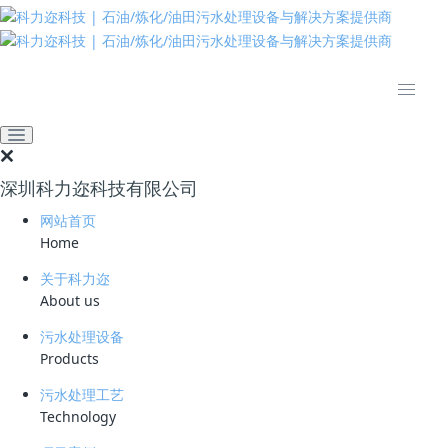
推动绿色发展 建设美丽中国
网站首页
新闻资讯
业界资讯
湖北郧西县矿山生态治理方
案获1亿元授信
深圳科力迩科技有限公司
2023-07-21 08:44:11
科力迩
478
网站首页
最近，农行十堰分行在人行十堰市中支的指导下，成功向湖北省郧西县顺
Home
得乐旅游开发有限公司授信1亿元，并投放了首笔8000万元资金；此外，
也为郧西县交通投资有限公司授信了2.3亿元，首笔投放了1.88亿元，用
关于科力迩
于对郧西县部分矿山进行生态修复和周边环境综合整治。
About us
污水处理设备
Products
郧西县内拥有50余种丰富的矿产资源，包括48种金属矿和非金属矿。过
污水处理工艺
去的矿山开采导致山体景观受损，废弃土地资源，还带来地质环境、地下
Technology
水资源和含水层的污染和破坏等问题。为支持生态环境保护，人行十堰市
中支指导农行十堰分行创新矿山生态环境治理思路，通过废弃矿、尾矿资