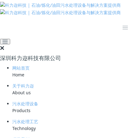
推动绿色发展 建设美丽中国
网站首页
新闻资讯
业界资讯
湖北泰兴市打造绿色未来，
无废城市计划启动
深圳科力迩科技有限公司
2023-07-21 08:47:51
科力迩
299
网站首页
泰兴市人民政府办公室发布了《泰兴市“无废城市”建设工作方案》，该方
Home
案设定了分阶段目标。截至2023年底，将基本实现五大类固体废物管理
机制的合理化。该方案明确了“无废城市”建设的详细目标清单、任务清
关于科力迩
单、项目清单和责任清单，同时进一步完善了固体废物管理政策法规制度
About us
建设，搭建了跨领域、跨部门、跨区域的固体废物管理服务体系。
污水处理设备
Products
污水处理工艺
预计到2025年底，各类固体废物的减量化、资源化和无害化水平将得到
Technology
有效提升，减少污染和碳排放的协同效应将更好地发挥作用。同时，将建
设覆盖工业、农业、生活等各领域的“无废城市”信息化平台，并明显提升