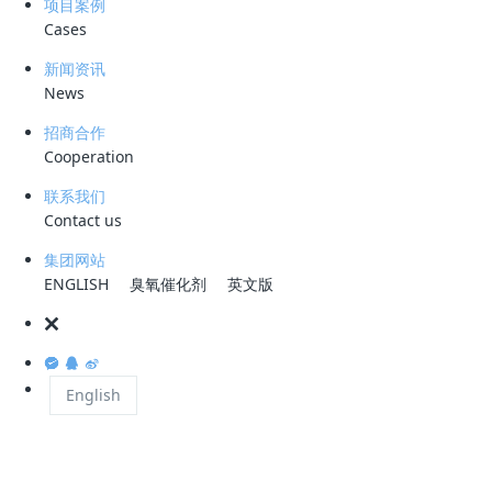
项目案例
固体废物治理体系和治理能力，全面完成“无废城市”建设的各项任务。
Cases
新闻资讯
News
截至2030年底，预计固体废物信息系统将全面构建成“一张网”，并实现专
业化的收运处置体系全面建设。区域产生的固体废物强度将稳步下降，固
招商合作
Cooperation
体废物的综合利用水平将得到全面提升，减少污染和碳排放的协同效应将
明显增强。在这个过程中，“无废”理念将得到全社会广泛认同。
联系我们
Contact us
来源：中国环境网
集团网站
ENGLISH
臭氧催化剂
英文版
上一篇
下一篇
English