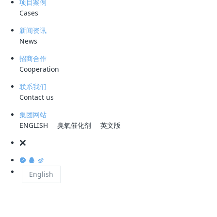
项目案例
南京所长期以来一直支持国家化学物质环境管理，并在化学物质环境暴露
Cases
评估方面开展了一系列成果显著的研究。由于新污染物种类多、数量大、
新闻资讯
分布广，确定调查监测对象、介质、范围和样品代表性等方面存在困难。
News
为解决这些问题，南京所自主开发了新污染物环境暴露智能预测软件
（CET），该软件基于行业性排放场景、污水处理过程模拟和稳态多介质
招商合作
模型，可以自动预测不同行业化学物质的环境排放量以及在地表水、大
Cooperation
气、土壤和地下水等环境介质中的含量。CET软件的预测精准性与国外同
联系我们
类软件相当，被生态环境部公告推荐为暴露预测软件之一，并广泛应用于
Contact us
新化学物质环境管理登记中，为环境暴露实测提供了技术参考。
集团网站
ENGLISH
臭氧催化剂
英文版
新污染物监测技术是确认环境中新污染物种类和含量的关键方法。然而，
由于新污染物的广泛来源、各异性质和复杂的环境背景，监测识别技术具
有一定的难度，对人员和设备要求较高。为了应对这个技术难题，南京所
English
整合了全所的检测优势队伍，设立了华东生态环境监测中心和长三角新污
染物测试与评估重点实验室，投入了大量资金购置了高分辨质谱、串联质
谱等仪器设备，并搭建了新污染物靶向/非靶向监测技术体系。他们还进
行了实验室间的比对验证，目前监测能力已覆盖《重点管控新污染物清单