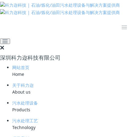
推动绿色发展 建设美丽中国
网站首页
新闻资讯
业界资讯
南京环境科学研究所推动新
污染物治理：创新技术助力
深圳科力迩科技有限公司
环境暴露评估
网站首页
2023-08-04 09:37:58
科力迩
554
Home
自《新污染物治理行动方案》发布以来，南京环境科学研究所（以下简
关于科力迩
称“南京所”）在新污染物调查监测和环境风险评估技术方面发挥着重要作
About us
用。南京所围绕新污染物的暴露评估进行深入研究，利用“环境暴露评
污水处理设备
估”学科技术优势不断创新。目前，他们已建成了智能评估系统，实现了
Products
新污染物环境暴露的预测和监测一体化，为新污染物治理工作提供科技支
持。
污水处理工艺
Technology