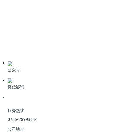
情系桑梓心系家乡！科力迩总经理简小文受邀出席新余招商盛会
新闻资讯
公司动态
业界资讯
技术资料
公众号
微信咨询
服务热线
0755-28993144
公司地址