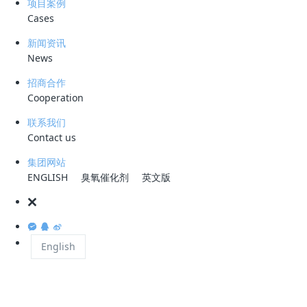
项目案例
Cases
相关新闻推荐
新闻资讯
Company News — 近期科力迩动态
News
2026 年
招商合作
Cooperation
情系颐养之家，科力迩科技以赤诚初心护航幸福夕阳红
›
05-21
联系我们
情系桑梓心系家乡！科力迩总经理简小文受邀出席新余招商盛会
›
05-21
Contact us
深圳技术大学春季就业实习双选会火热举行，科力迩科技备受学子青睐
›
04-01
集团网站
澳大利亚客户访问科力迩，共谋污水处理技术合作新机遇
›
ENGLISH
臭氧催化剂
英文版
03-09
凝心聚力十二载，奋楫扬帆新征程——科力迩 2026 年会圆满举行
›
02-09
科力迩售后团队赴洛阳炼化开展滤芯更换专项服务
›
01-13
English
迈向欧洲 扎根非洲！科力迩科技双项目开工书写全球化新篇章
›
01-07
2025 年
科力迩智能滤料项目荣获新余首届"天工开物杯"创业大赛创客组二等奖
›
11-11