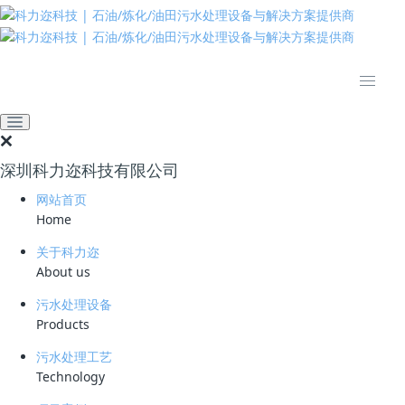
推动绿色发展 建设美丽中国
网站首页
新闻资讯
公司动态
我司副总经理兼技术总监简
小文被认定为高层次专业人
深圳科力迩科技有限公司
才
网站首页
2018-09-21 09:03:26
clear
833
Home
2018年1 月9日，我司副总经理兼技术总监简小文被深圳政府认定为高层
关于科力迩
次专业人才。
About us
公示公告文件：
污水处理设备
Products
http://www.sz.gov.cn/szrbj/tzgg/201801/t20180109_10646303.htm
污水处理工艺
Technology