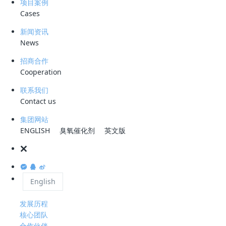
项目案例
Cases
微信咨询
新闻资讯
News
招商合作
服务热线
Cooperation
0755-28993144
联系我们
公司地址
Contact us
深圳市龙岗区宝龙大道智慧家园1栋B座2301
集团网站
工作时间
ENGLISH
臭氧催化剂
英文版
周一至周五 08 : 30-18 : 00
关于科力迩
English
公司简介
资质荣誉
发展历程
核心团队
合作伙伴