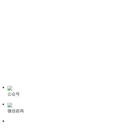
公司动态
科力迩科技喜获消防废水处理相关技术专利授权
2023-09-02
公司动态
科力迩科技加入深圳市环境保护产业协会
2023-03-06
公众号
微信咨询