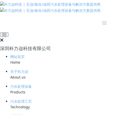
推动绿色发展 建设美丽中国
全部
公司动态
业界资讯
技术资料
深圳科力迩科技有限公司
推荐
热门
最新
网站首页
Home
公司动态
深耕技术，精进赋能｜科力迩开展产品技术专项内部培训
关于科力迩
About us
2026-08-04
污水处理设备
Products
污水处理工艺
Technology
公司动态
深圳技术大学春季就业实习双选会火热举行，科力迩科技备受学子青