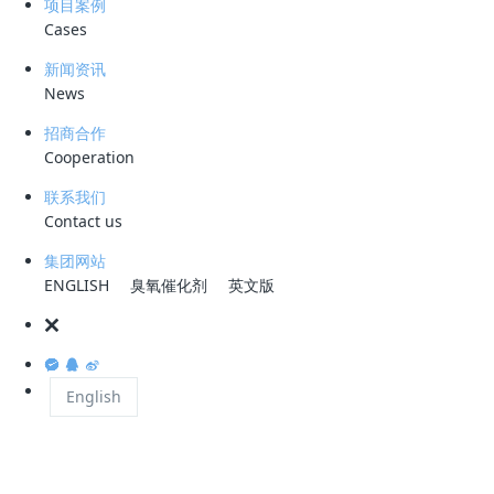
项目案例
睐
Cases
2026-04-01
新闻资讯
News
招商合作
Cooperation
公司动态
联系我们
科力迩智能滤料项目荣获新余首届 “天工开物杯” 创业大赛创客组二
Contact us
等奖
集团网站
2025-11-11
ENGLISH
臭氧催化剂
英文版
公司动态
科力迩科技再获三项发明专利授权
English
2025-02-08