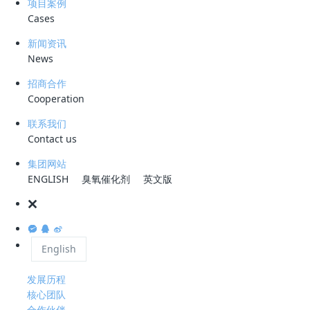
项目案例
Cases
微信咨询
新闻资讯
News
招商合作
服务热线
Cooperation
0755-28993144
联系我们
公司地址
Contact us
深圳市龙岗区宝龙大道智慧家园1栋B座2301
集团网站
工作时间
ENGLISH
臭氧催化剂
英文版
周一至周五 08 : 30-18 : 00
关于科力迩
English
公司简介
资质荣誉
发展历程
核心团队
合作伙伴