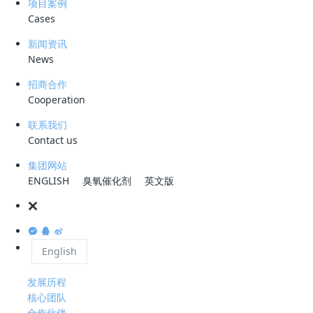
项目案例
Cases
微信咨询
新闻资讯
News
招商合作
服务热线
Cooperation
0755-28993144
联系我们
公司地址
Contact us
深圳市龙岗区宝龙大道智慧家园1栋B座2301
集团网站
工作时间
ENGLISH
臭氧催化剂
英文版
周一至周五 08 : 30-18 : 00
关于科力迩
English
公司简介
资质荣誉
发展历程
核心团队
合作伙伴