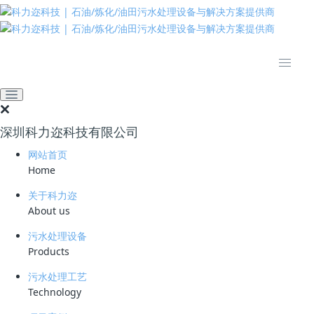
推动绿色发展 建设美丽中国
全部
高效溶气气浮设备
臭氧催化氧化设备
微气泡发生技术
油水分离设备
过滤设备
深圳科力迩科技有限公司
膜分离设备
网站首页
臭氧催化剂
Home
关于科力迩
推荐
热门
最新
About us
污水处理设备
Products
臭氧高级催化氧化-气浮一体化设备（CDOF）
污水处理工艺
Technology