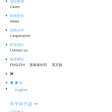
项目案例
Cases
新闻资讯
公众号
News
招商合作
微信咨询
Cooperation
联系我们
Contact us
服务热线
集团网站
0755-28993144
ENGLISH
臭氧催化剂
英文版
公司地址
深圳市龙岗区宝龙大道智慧家园1栋B座2301
工作时间
English
周一至周五 08 : 30-18 : 00
关于科力迩
公司简介