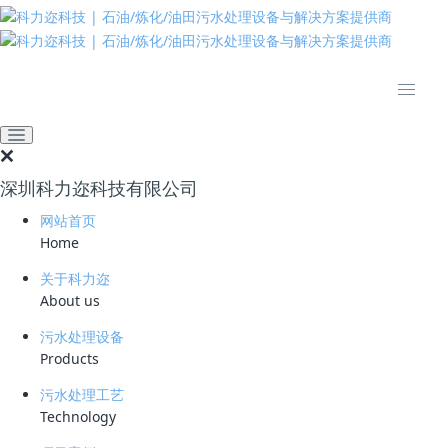
推动绿色发展 建设美丽中国
全部
高效溶气气浮设备
臭氧催化氧化设备
微气泡发生技术
油水分离设备
过滤设备
深圳科力迩科技有限公司
膜分离设备
网站首页
臭氧催化剂
Home
关于科力迩
推荐
热门
最新
About us
污水处理设备
Products
高效纤维球过滤器
纤维球 过滤器 改
污水处理工艺
性纤维 亲水疏油
Technology