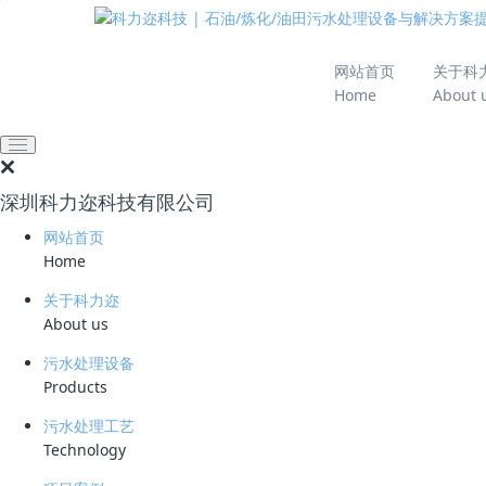
网站首页
项目案例
国外污水处理项目案例
网站首页
关于科
刚果油田污水综合处理
Home
About 
2026-05-11 18:02:34
科力迩
122
海外项目 · 2023
深圳科力迩科技有限公司
刚果油田废水综合处理二期项
网站首页
Home
客户：
非洲刚果某大型油田
地点：
非洲刚果
交付：
2026年2月
关于科力迩
About us
污水处理设备
Products
项目概况
污水处理工艺
Technology
处理规模
废水类