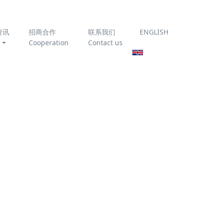
资讯
招商合作
联系我们
ENGLISH
Cooperation
Contact us
为你推荐
刚果油田污水综
合处理二期项目
中国石油云南石
化常减压装置电
脱盐排水除油撬
项目
塞拉利昂重油火
力发电厂含油污