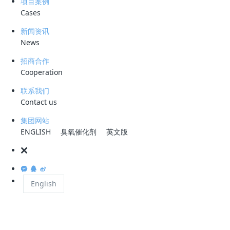
项目案例
250
联合
m³/h
Cases
液
新闻资讯
News
客户单位
交付时
招商合作
非洲刚果某大型油田
2026
Cooperation
联系我们
Contact us
集团网站
核心设备
ENGLISH
臭氧催化剂
英文版
+
CDFU
旋流溶气气浮
CDOF
臭氧高级氧化气浮
English
出水技术参数