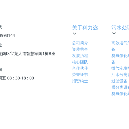
下一篇
:
几内亚某铁矿重油发电站含油废水处
线
关于科力迩
污水处
8993144
公司简介
高效溶气
址
资质荣誉
备
龙岗区宝龙大道智慧家园1栋B座
发展历程
臭氧催化
核心团队
备
合作伙伴
微气泡发
间
荣誉证书
油水分离
08 : 30-18 : 00
招贤纳士
过滤设备
膜分离设
臭氧催化