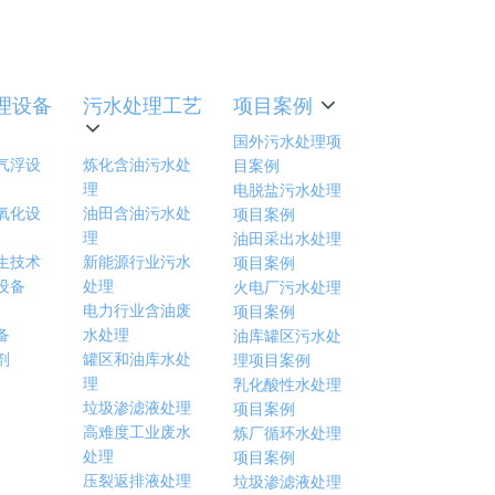
理项目
理设备
污水处理工艺
项目案例
国外污水处理项
气浮设
炼化含油污水处
目案例
理
电脱盐污水处理
氧化设
油田含油污水处
项目案例
理
油田采出水处理
生技术
新能源行业污水
项目案例
设备
处理
火电厂污水处理
电力行业含油废
项目案例
备
水处理
油库罐区污水处
剂
罐区和油库水处
理项目案例
理
乳化酸性水处理
垃圾渗滤液处理
项目案例
高难度工业废水
炼厂循环水处理
处理
项目案例
压裂返排液处理
垃圾渗滤液处理