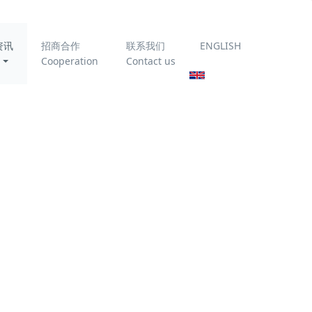
资讯
招商合作
联系我们
ENGLISH
Cooperation
Contact us
司动态
流合作│新余市经贸合作服务中心领导一行走访科力迩
2023-10-30
界资讯