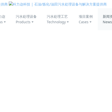
美丽中国
力迩
污水处理设备
污水处理工艺
项目案例
新闻
us
Products
Technology
Cases
News
公司动态
公
科力迩科技喜获污水处理相关发明专利授权
交
2024-01-05
业界资讯
业