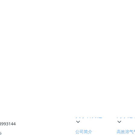
以
中国石化齐鲁分公司取得含油污水离子交换软化模块化装
石
置专利 炼化污水处理再添硬核装备
业
2026-07-13
业界资讯
业
中国石油采油污水处理有特色
该如
中
2018-04-23
进
上一页
1
2
下一页
转至第
线
关于科力迩
污水处
8993144
公司简介
高效溶气
址