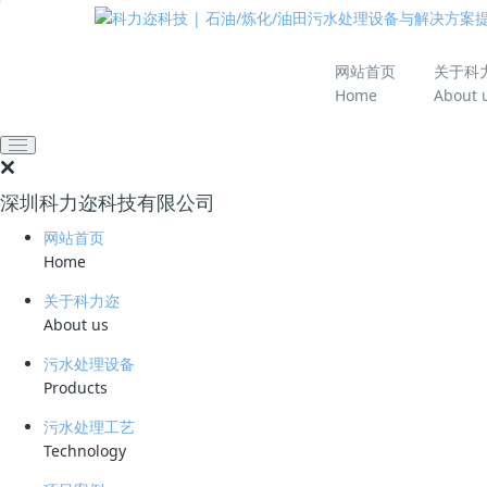
推动绿色发展 建设
网站首页
关于科
Home
About 
全部
公司动态
业界资讯
技术资料
深圳科力迩科技有限公司
推荐
热门
最新
网站首页
Home
关于科力迩
公司动态
About us
澳大利亚客户访问科力迩 共谋污水处理技术合作新机遇
污水处理设备
2026-03-09
Products
污水处理工艺
Technology
业界资讯