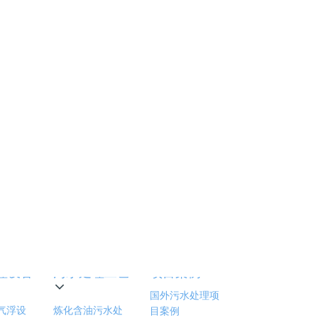
化油服获"高速循环吸附澄清装置"实用新型专利，破解工
废水处理结垢难题
2026-06-10
界资讯
国石油积极推行绿色发展战略 一批清洁技术达到国际先
水平
2018-03-23
理设备
污水处理工艺
项目案例
国外污水处理项
气浮设
炼化含油污水处
目案例