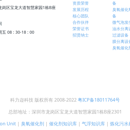
资质荣誉
备
龙岗区宝龙大道智慧家园1栋B座
发展历程
臭氧催化
核心团队
备
合作伙伴
微气泡发
间
荣誉证书
油水分离
08 : 30-18 : 00
招贤纳士
过滤设备
膜分离设
臭氧催化
科力迩科技 版权所有 2008-2022
粤ICP备18011764号
总部地址：深圳市龙岗区宝龙大道智慧家园1栋B座2301
on Unit
|
臭氧催化剂
|
催化剂知识库
|
气浮知识库
|
炼化污水