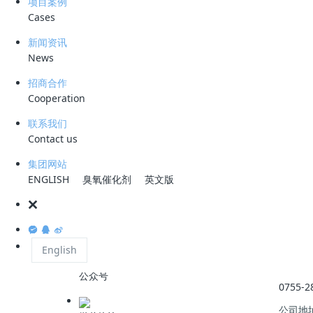
项目案例
回用率80%、出水COD仅14.8mg/L 中国石油四川石化"
Cases
废治废"炼化治水样本亮相ESG反向路演
新闻资讯
2026-08-06
News
招商合作
Cooperation
联系我们
业界资讯
Contact us
生态环境部 2025 新政落地：污水处理厂数智化转型，
何踩准政策节拍？
集团网站
ENGLISH
臭氧催化剂
英文版
2026-05-09
English
服务热
公众号
0755-2
公司地