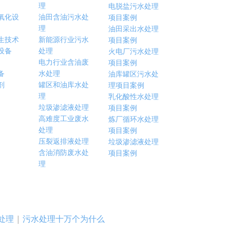
理
电脱盐污水处理
氧化设
油田含油污水处
项目案例
理
油田采出水处理
生技术
新能源行业污水
项目案例
设备
处理
火电厂污水处理
电力行业含油废
项目案例
备
水处理
油库罐区污水处
剂
罐区和油库水处
理项目案例
理
乳化酸性水处理
垃圾渗滤液处理
项目案例
高难度工业废水
炼厂循环水处理
处理
项目案例
压裂返排液处理
垃圾渗滤液处理
含油消防废水处
项目案例
理
处理
|
污水处理十万个为什么